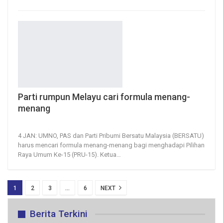
Parti rumpun Melayu cari formula menang-
menang
4, Jan 2021
261
0
4 JAN: UMNO, PAS dan Parti Pribumi Bersatu Malaysia (BERSATU)
harus mencari formula menang-menang bagi menghadapi Pilihan
Raya Umum Ke-15 (PRU-15).
Ketua
…
1
2
3
…
6
NEXT
Berita Terkini