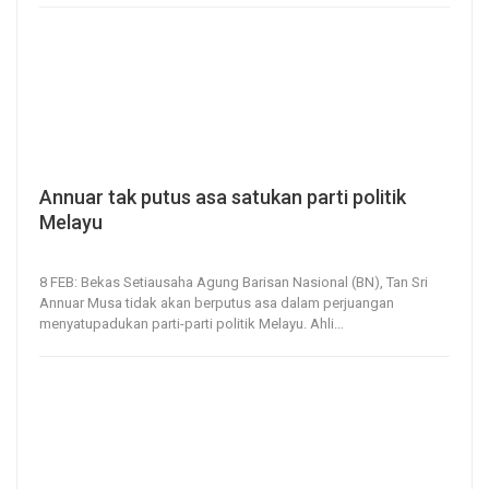
Annuar tak putus asa satukan parti politik
Melayu
8, Feb 2021
171
0
8 FEB: Bekas Setiausaha Agung Barisan Nasional (BN), Tan Sri
Annuar Musa tidak akan berputus asa dalam perjuangan
menyatupadukan parti-parti politik Melayu.
Ahli
…