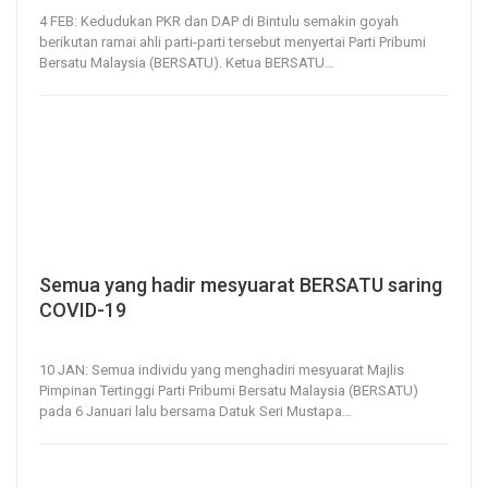
4 FEB: Kedudukan PKR dan DAP di Bintulu semakin goyah
berikutan ramai ahli parti-parti tersebut menyertai Parti Pribumi
Bersatu Malaysia (BERSATU).
Ketua BERSATU
…
Semua yang hadir mesyuarat BERSATU saring
COVID-19
10, Jan 2021
184
0
10 JAN: Semua individu yang menghadiri mesyuarat Majlis
Pimpinan Tertinggi Parti Pribumi Bersatu Malaysia (BERSATU)
pada 6 Januari lalu bersama Datuk Seri Mustapa
…