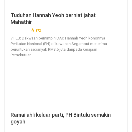
Tuduhan Hannah Yeoh berniat jahat –
Mahathir
7, Feb 2021
872
0
7 FEB: Dakwaan pemimpin DAP, Hannah Yeoh kononnya
Perikatan Nasional (PN) di kawasan Segambut menerima
peruntukan sebanyak RM3.5 juta daripada kerajaan
Persekutuan
…
Ramai ahli keluar parti, PH Bintulu semakin
goyah
4, Feb 2021
267
0