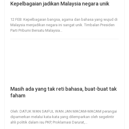
Kepelbagaian jadikan Malaysia negara unik
12, Feb 2021
129
0
12 FEB: Kepelbagaian bangsa, agama dan bahasa yang wujud di
Malaysia menjadikan negara ini sangat unik.
Timbalan Presiden
Parti Pribumi Bersatu Malaysia
…
Masih ada yang tak reti bahasa, buat-buat tak
faham
9, Feb 2021
395
0
Oleh: DATUK WAN SAIFUL WAN JAN
MACAM-MACAM perangai
dipamerkan melalui kata-kata yang dilemparkan oleh segelintir
ahli politik dalam isu PKP, Proklamasi Darurat,
…