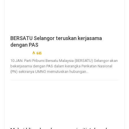
BERSATU Selangor teruskan kerjasama
dengan PAS
10, Jan 2021
645
0
10 JAN: Parti Pribumi Bersatu Malaysia (BERSATU) Selangor akan
bekerjasama dengan PAS dalam kerangka Perikatan Nasional
(PN) sekiranya UMNO memutuskan hubungan
…