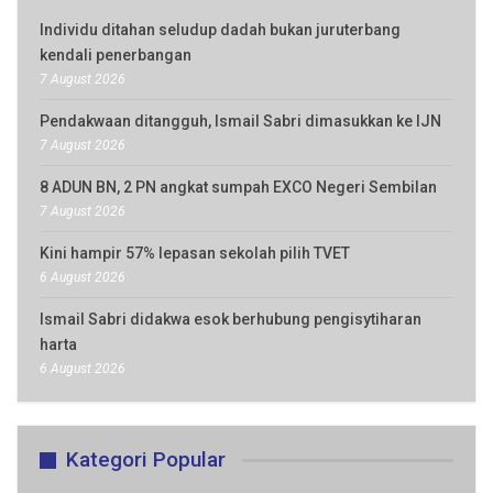
Individu ditahan seludup dadah bukan juruterbang
kendali penerbangan
7 August 2026
Pendakwaan ditangguh, Ismail Sabri dimasukkan ke IJN
7 August 2026
8 ADUN BN, 2 PN angkat sumpah EXCO Negeri Sembilan
7 August 2026
Kini hampir 57% lepasan sekolah pilih TVET
6 August 2026
Ismail Sabri didakwa esok berhubung pengisytiharan
harta
6 August 2026
Kategori Popular