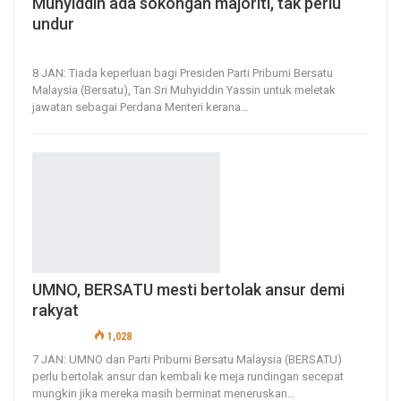
Muhyiddin ada sokongan majoriti, tak perlu
undur
8, Jan 2021
476
0
8 JAN: Tiada keperluan bagi Presiden Parti Pribumi Bersatu
Malaysia (Bersatu), Tan Sri Muhyiddin Yassin untuk meletak
jawatan sebagai Perdana Menteri kerana
…
UMNO, BERSATU mesti bertolak ansur demi
rakyat
7, Jan 2021
1,028
0
7 JAN: UMNO dan Parti Pribumi Bersatu Malaysia (BERSATU)
perlu bertolak ansur dan kembali ke meja rundingan secepat
mungkin jika mereka masih berminat meneruskan
…