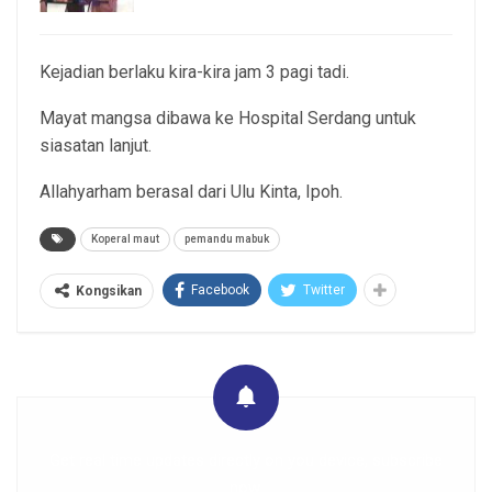
Kejadian berlaku kira-kira jam 3 pagi tadi.
Mayat mangsa dibawa ke Hospital Serdang untuk
siasatan lanjut.
Allahyarham berasal dari Ulu Kinta, Ipoh.
Koperal maut
pemandu mabuk
Facebook
Twitter
Kongsikan
Get real time updates directly on you device, subscribe
now.