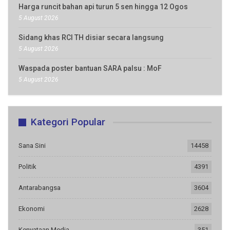
Harga runcit bahan api turun 5 sen hingga 12 Ogos
5 August 2026
Sidang khas RCI TH disiar secara langsung
5 August 2026
Waspada poster bantuan SARA palsu : MoF
5 August 2026
Kategori Popular
Sana Sini
14458
Politik
4391
Antarabangsa
3604
Ekonomi
2628
Kenyataan Media
351