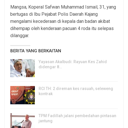
Mangsa, Koperal Safwan Muhammad Ismail, 31, yang
bertugas di Ibu Pejabat Polis Daerah Kajang
mengalami kecederaan di kepala dan badan akibat
dihempap oleh kenderaan pacuan 4 roda itu selepas
dilanggar.
BERITA YANG BERKAITAN
Yayasan Akalbudi: Rayuan Kes Zahid
didengar 8…
5, Aug 2026
RCI TH: 2 direman kes rasuah, seleweng
kontrak
4, Aug 2026
TPM Fadillah jalani pembedahan pintasan
jantung
3, Aug 2026