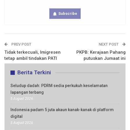
Subscribe
PREV POST
NEXT POST
Tidak terkecuali, Imigresen
PKPB: Kerajaan Pahang
tetap ambil tindakan PATI
putuskan Jumaat ini
Berita Terkini
Seludup dadah: PDRM sedia perkukuh keselamatan
lapangan terbang
5 August 2026
Indonesia padam 5 juta akaun kanak-kanak di platform
digital
5 August 2026