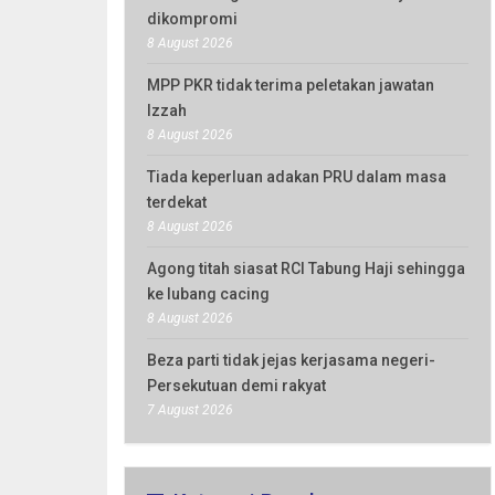
dikompromi
8 August 2026
MPP PKR tidak terima peletakan jawatan
Izzah
8 August 2026
Tiada keperluan adakan PRU dalam masa
terdekat
8 August 2026
Agong titah siasat RCI Tabung Haji sehingga
ke lubang cacing
8 August 2026
Beza parti tidak jejas kerjasama negeri-
Persekutuan demi rakyat
7 August 2026