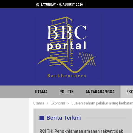
SATURDAY - 8, AUGUST 2026
UTAMA
POLITIK
ANTARABANGSA
EK
Utama
Ekonomi
Jualan saham pelabur asing berkura
Berita Terkini
RCI TH: Pengkhianatan amanah rakyat tidak