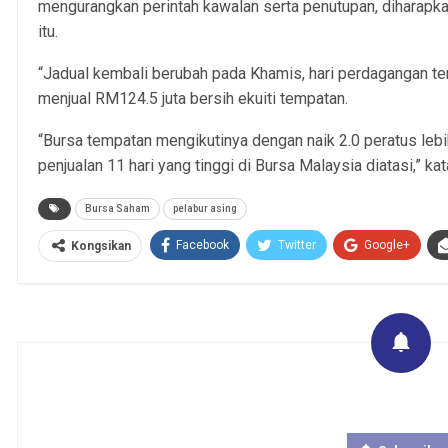
mengurangkan perintah kawalan serta penutupan, diharapka
itu.
“Jadual kembali berubah pada Khamis, hari perdagangan tera
menjual RM124.5 juta bersih ekuiti tempatan.
“Bursa tempatan mengikutinya dengan naik 2.0 peratus lebih 
penjualan 11 hari yang tinggi di Bursa Malaysia diatasi,” ka
Bursa Saham
pelabur asing
Facebook
Twitter
Google+
Kongsikan
Get real time updates directly on you