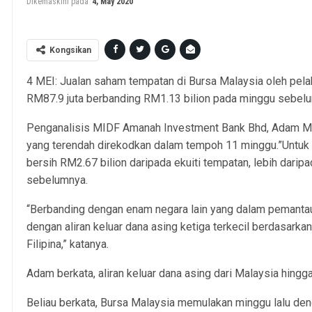
Dikemaskini pada
4, May 2020
Kongsikan
4 MEI: Jualan saham tempatan di Bursa Malaysia oleh pela
RM87.9 juta berbanding RM1.13 bilion pada minggu sebel
Penganalisis MIDF Amanah Investment Bank Bhd, Adam M Ra
yang terendah direkodkan dalam tempoh 11 minggu.”Untuk b
bersih RM2.67 bilion daripada ekuiti tempatan, lebih darip
sebelumnya.
“Berbanding dengan enam negara lain yang dalam pemantau
dengan aliran keluar dana asing ketiga terkecil berdasark
Filipina,” katanya.
Adam berkata, aliran keluar dana asing dari Malaysia hingg
Beliau berkata, Bursa Malaysia memulakan minggu lalu de