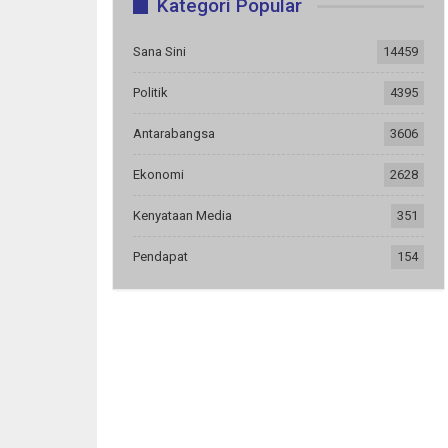
Kategori Popular
Sana Sini
14459
Politik
4395
Antarabangsa
3606
Ekonomi
2628
Kenyataan Media
351
Pendapat
154