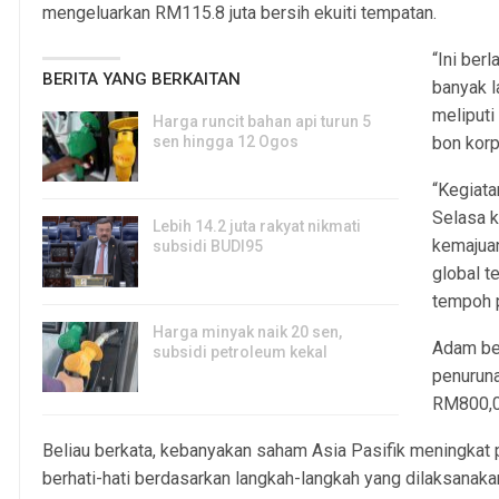
mengeluarkan RM115.8 juta bersih ekuiti tempatan.
“Ini ber
BERITA YANG BERKAITAN
banyak l
meliputi
Harga runcit bahan api turun 5
sen hingga 12 Ogos
bon korp
5, Aug 2026
“Kegiata
Selasa k
Lebih 14.2 juta rakyat nikmati
kemajua
subsidi BUDI95
global t
3, Aug 2026
tempoh p
Harga minyak naik 20 sen,
Adam be
subsidi petroleum kekal
penuruna
29, Jul 2026
RM800,0
Beliau berkata, kebanyakan saham Asia Pasifik meningkat
berhati-hati berdasarkan langkah-langkah yang dilaksanakan