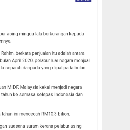
bur asing minggu lalu berkurangan kepada
umnya.
him, berkata penjualan itu adalah antara
ulan April 2020, pelabur luar negara menjual
ada separuh daripada yang dijual pada bulan
an MIDF, Malaysia kekal menjadi negara
an tahun ke semasa selepas Indonesia dan
a tahun ini mencecah RM10.3 bilion.
ngan suasana suram kerana pelabur asing