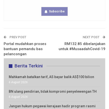
Subscribe
PREV POST
NEXT POST
Portal mudahkan proses
RM132.85 dibelanjakan
bantuan pemandu bas
untuk #MusaadahCovid-19
pelancongan
Berita Terkini
Mahkamah batalkan tarif, AS bayar balik AS$100 bilion
6 August 2026
BN ulang pendirian, tidak kompromi penyelewengan TH
6 August 2026
Jangan hukum pegawai kerajaan hadir program rasmi