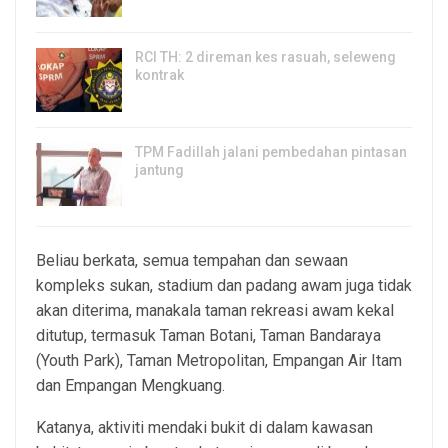
5, Aug 2026
RCI TH: 2 direman kes rasuah, seleweng
kontrak
4, Aug 2026
TPM Fadillah jalani pembedahan pintasan
jantung
3, Aug 2026
Beliau berkata, semua tempahan dan sewaan
kompleks sukan, stadium dan padang awam juga tidak
akan diterima, manakala taman rekreasi awam kekal
ditutup, termasuk Taman Botani, Taman Bandaraya
(Youth Park), Taman Metropolitan, Empangan Air Itam
dan Empangan Mengkuang.
Katanya, aktiviti mendaki bukit di dalam kawasan