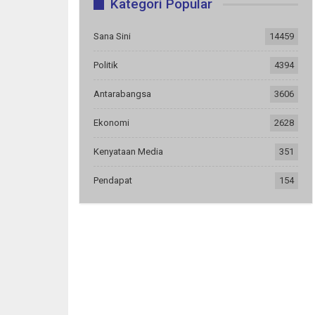
Kategori Popular
Sana Sini
14459
Politik
4394
Antarabangsa
3606
Ekonomi
2628
Kenyataan Media
351
Pendapat
154