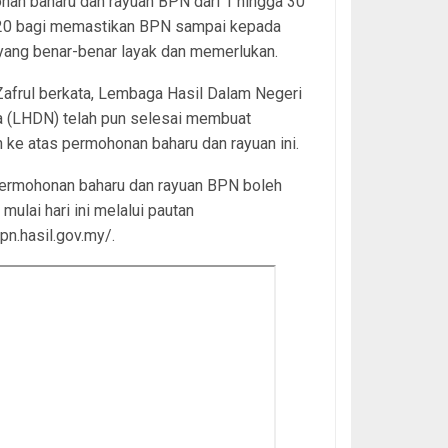
an baharu dan rayuan BPN dari 1 hingga 30
020 bagi memastikan BPN sampai kepada
yang benar-benar layak dan memerlukan.
afrul berkata, Lembaga Hasil Dalam Negeri
a (LHDN) telah pun selesai membuat
ke atas permohonan baharu dan rayuan ini.
permohonan baharu dan rayuan BPN boleh
mulai hari ini melalui pautan
bpn.hasil.gov.my/.