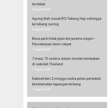
terdekat
8 August 2026
Agong titah siasat RCI Tabung Haji sehingga
ke lubang cacing
8 August 2026
Beza parti tidak jejas kerjasama negeri-
Persekutuan demi rakyat
7 August 2026
7 maut, 15 cedera dalam insiden tembakan
di sekolah Thailand
7 August 2026
Kabinet beri 2 minggu sedia pelan perkukuh
keselamatan lapangan terbang
7 August 2026