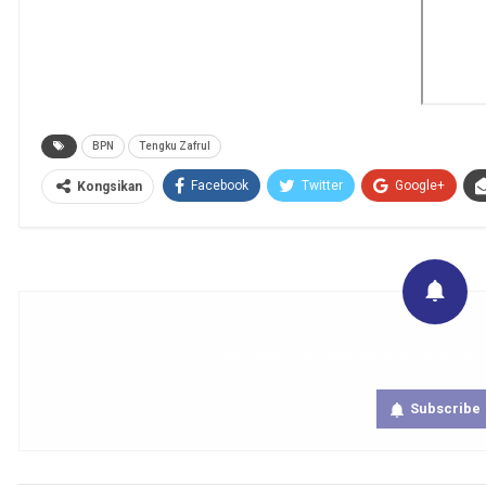
BPN
Tengku Zafrul
Facebook
Twitter
Google+
Kongsikan
Get real time updates directly on you
Subscribe