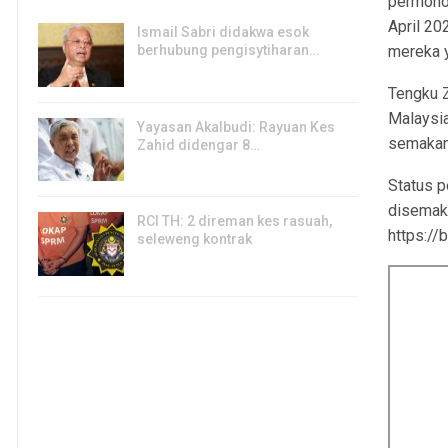
permohon
April 2
Ismail Sabri didakwa esok
berhubung pengisytiharan…
mereka 
6, Aug 2026
Tengku Z
Malaysi
Yayasan Akalbudi: Rayuan Kes
semakan 
Zahid didengar 8…
5, Aug 2026
Status 
disemak 
RCI TH: 2 direman kes rasuah,
https://
seleweng kontrak
4, Aug 2026