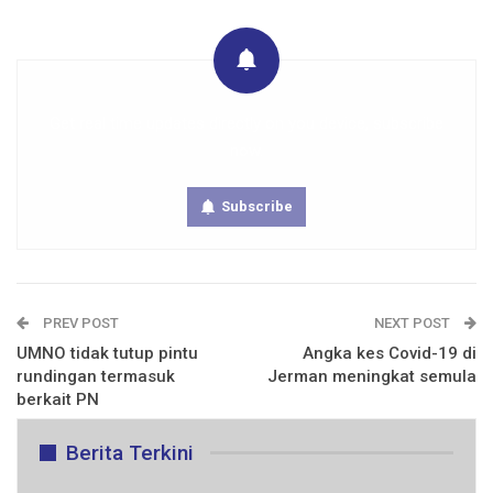
Get real time updates directly on you device, subscribe
now.
Subscribe
PREV POST
NEXT POST
UMNO tidak tutup pintu
Angka kes Covid-19 di
rundingan termasuk
Jerman meningkat semula
berkait PN
Berita Terkini