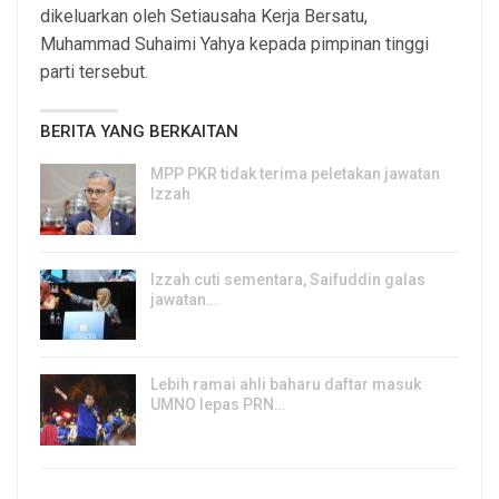
dikeluarkan oleh Setiausaha Kerja Bersatu,
Muhammad Suhaimi Yahya kepada pimpinan tinggi
parti tersebut.
BERITA YANG BERKAITAN
MPP PKR tidak terima peletakan jawatan
Izzah
8, Aug 2026
Izzah cuti sementara, Saifuddin galas
jawatan…
6, Aug 2026
Lebih ramai ahli baharu daftar masuk
UMNO lepas PRN…
6, Aug 2026