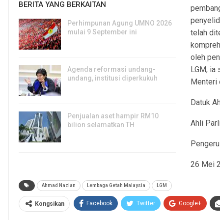
BERITA YANG BERKAITAN
pembang
penyelid
Perhimpunan Agung UMNO 2026
mulai 9 September ini
telah dit
5, Aug 2026
kompreh
oleh pe
LGM, ia 
Agenda reformasi undang-
undang, institusi diperkukuh
Menteri 
4, Aug 2026
Datuk A
Penjualan aset hampir RM10
Ahli Par
bilion selamatkan TH
31, Jul 2026
Pengeru
26 Mei 
Ahmad Nazlan
Lembaga Getah Malaysia
LGM
Facebook
Twitter
Google+
Kongsikan