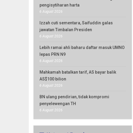
pengisytiharan harta
6 August 2026
Izzah cuti sementara, Saifuddin galas
jawatan Timbalan Presiden
6 August 2026
Lebih ramai ahli baharu daftar masuk UMNO
lepas PRN N9
6 August 2026
Mahkamah batalkan tarif, AS bayar balik
AS$100 bilion
6 August 2026
BN ulang pendirian, tidak kompromi
penyelewengan TH
6 August 2026