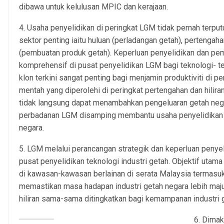
dibawa untuk kelulusan MPIC dan kerajaan.
4. Usaha penyelidikan di peringkat LGM tidak pernah ter
sektor penting iaitu huluan (perladangan getah), pertengah
(pembuatan produk getah). Keperluan penyelidikan dan p
komprehensif di pusat penyelidikan LGM bagi teknologi- 
klon terkini sangat penting bagi menjamin produktiviti di 
mentah yang diperolehi di peringkat pertengahan dan hiliran 
tidak langsung dapat menambahkan pengeluaran getah neg
perbadanan LGM disamping membantu usaha penyelidikan kl
negara.
5. LGM melalui perancangan strategik dan keperluan penye
pusat penyelidikan teknologi industri getah. Objektif uta
di kawasan-kawasan berlainan di serata Malaysia termasuk 
memastikan masa hadapan industri getah negara lebih maju
hiliran sama-sama ditingkatkan bagi kemampanan industri 
6. Dima