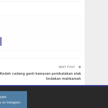
 device, subscribe now.
NEXT POST
Kedah cadang ganti kawasan pembalakan elak
tindakan mahkamah
gram
s on Instagram