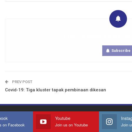
Get real time updates directly on you
Subscribe
PREV POST
Covid-19: Tiga kluster tapak pembinaan dikesan
book
Youtube
Insta
us on Facebook
Join us on Youtube
Join u