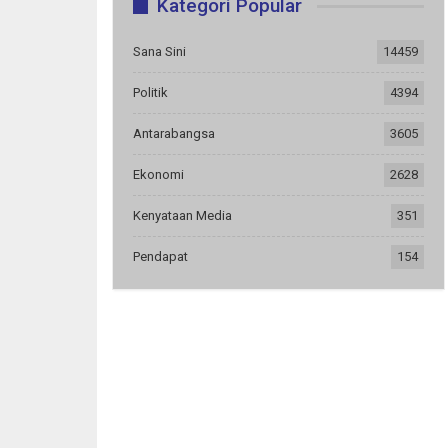
Kategori Popular
Sana Sini
14459
Politik
4394
Antarabangsa
3605
Ekonomi
2628
Kenyataan Media
351
Pendapat
154