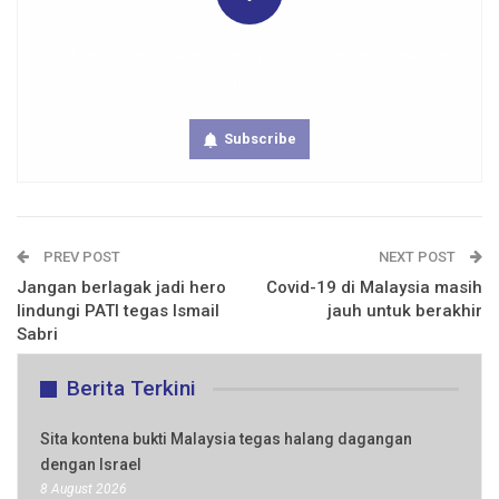
Get real time updates directly on you device, subscribe
now.
Subscribe
PREV POST
NEXT POST
Jangan berlagak jadi hero
Covid-19 di Malaysia masih
lindungi PATI tegas Ismail
jauh untuk berakhir
Sabri
Berita Terkini
Sita kontena bukti Malaysia tegas halang dagangan
dengan Israel
8 August 2026