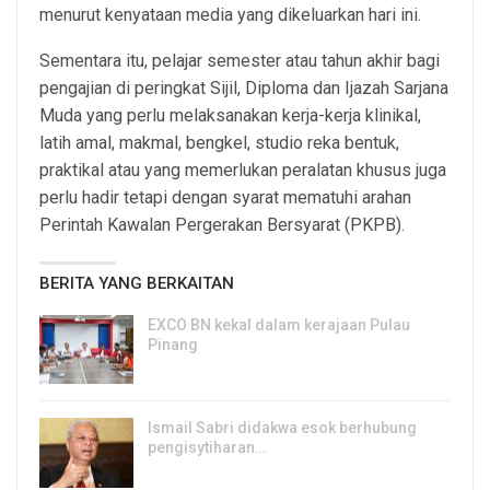
menurut kenyataan media yang dikeluarkan hari ini.
Sementara itu, pelajar semester atau tahun akhir bagi
pengajian di peringkat Sijil, Diploma dan Ijazah Sarjana
Muda yang perlu melaksanakan kerja-kerja klinikal,
latih amal, makmal, bengkel, studio reka bentuk,
praktikal atau yang memerlukan peralatan khusus juga
perlu hadir tetapi dengan syarat mematuhi arahan
Perintah Kawalan Pergerakan Bersyarat (PKPB).
BERITA YANG BERKAITAN
EXCO BN kekal dalam kerajaan Pulau
Pinang
8, Aug 2026
Ismail Sabri didakwa esok berhubung
pengisytiharan…
6, Aug 2026