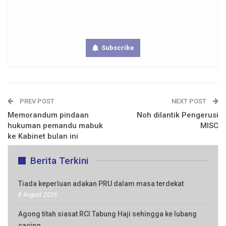
Get real time updates directly on you device, subscribe
now.
Subscribe
PREV POST
NEXT POST
Memorandum pindaan
Noh dilantik Pengerusi
hukuman pemandu mabuk
MISC
ke Kabinet bulan ini
Berita Terkini
Tiada keperluan adakan PRU dalam masa terdekat
8 August 2026
Agong titah siasat RCI Tabung Haji sehingga ke lubang
cacing