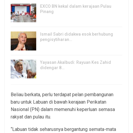
EXCO BN kekal dalam kerajaan Pulau
Pinang
8, Aug 2026
Ismail Sabri didakwa esok berhubung
pengisytiharan…
6, Aug 2026
Yayasan Akalbudi: Rayuan Kes Zahid
didengar 8…
5, Aug 2026
Beliau berkata, perlu terdapat pelan pembangunan
baru untuk Labuan di bawah kerajaan Perikatan
Nasional (PN) dalam memenuhi keperluan semasa
rakyat dan pulau itu.
“Labuan tidak seharusnya bergantung semata-mata