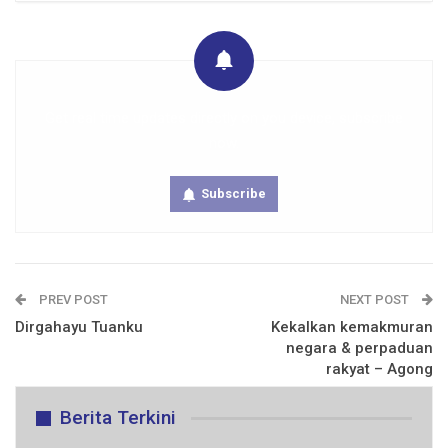
Get real time updates directly on you device, subscribe
now.
Subscribe
PREV POST
NEXT POST
Dirgahayu Tuanku
Kekalkan kemakmuran
negara & perpaduan
rakyat – Agong
Berita Terkini