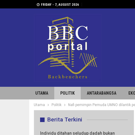
FRIDAY - 7, AUGUST 2026
UTAMA
POLITIK
ANTARABANGSA
EK
Utama
Politik
Nafi pemimpin Pemuda UMNO dilantik p
Berita Terkini
Individu ditahan seludup dadah bukan