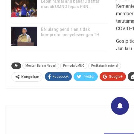
Lebih ramai ahli baharu daftar
Kementer
masuk UMNO lepas PRN…
memberik
6, Aug 2026
terutam
COVID-1
BN ulang pendirian, tidak
kompromi penyelewengan TH
Gosip ti
6, Aug 2026
Jun lalu
Menteri Dalam Negeri
Pemuda UMNO
Perikatan Nasional
Facebook
Twitter
Google+
Kongsikan
Get real time updates directly on you