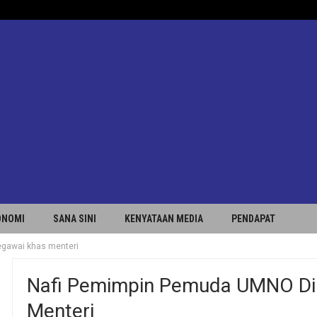
ONOMI
SANA SINI
KENYATAAN MEDIA
PENDAPAT
egawai khas menteri
Nafi Pemimpin Pemuda UMNO Dil
Menteri