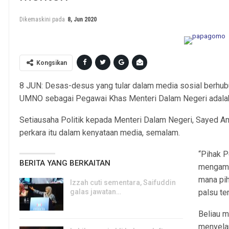
Dikemaskini pada
8, Jun 2020
Kongsikan
8 JUN: Desas-desus yang tular dalam media sosial berhu
UMNO sebagai Pegawai Khas Menteri Dalam Negeri adalah 
Setiausaha Politik kepada Menteri Dalam Negeri, Sayed 
perkara itu dalam kenyataan media, semalam.
“Pihak P
BERITA YANG BERKAITAN
mengamb
mana pih
Izzah cuti sementara, Saifuddin
galas jawatan…
palsu te
6, Aug 2026
Beliau 
menyelar