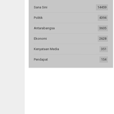
Sana Sini
14459
Politik
4394
Antarabangsa
3605
Ekonomi
2628
Kenyataan Media
351
Pendapat
154