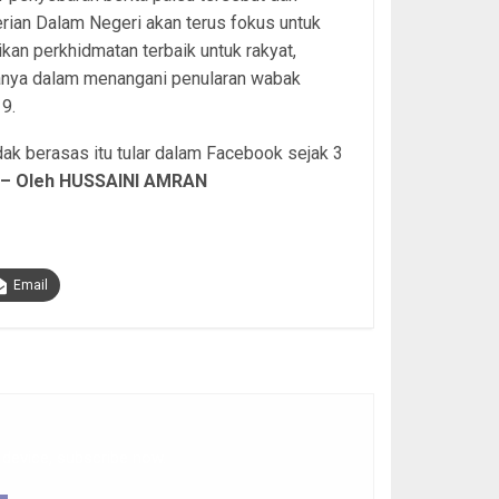
ian Dalam Negeri akan terus fokus untuk
an perkhidmatan terbaik untuk rakyat,
anya dalam menangani penularan wabak
9.
dak berasas itu tular dalam Facebook sejak 3
.
– Oleh HUSSAINI AMRAN
Email
 device, subscribe now.