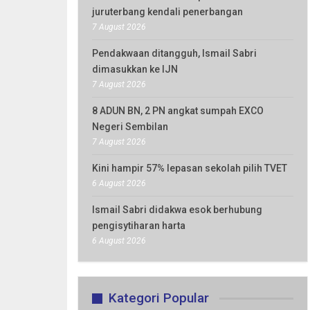
juruterbang kendali penerbangan
7 August 2026
Pendakwaan ditangguh, Ismail Sabri
dimasukkan ke IJN
7 August 2026
8 ADUN BN, 2 PN angkat sumpah EXCO
Negeri Sembilan
7 August 2026
Kini hampir 57% lepasan sekolah pilih TVET
6 August 2026
Ismail Sabri didakwa esok berhubung
pengisytiharan harta
6 August 2026
Kategori Popular