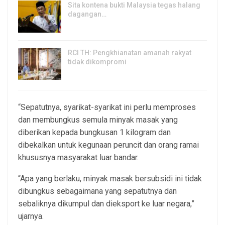
Sita kontena bukti Malaysia tegas halang
dagangan…
8, Aug 2026
RCI TH: Pengkhianatan amanah rakyat
tidak dikompromi
8, Aug 2026
“Sepatutnya, syarikat-syarikat ini perlu memproses
dan membungkus semula minyak masak yang
diberikan kepada bungkusan 1 kilogram dan
dibekalkan untuk kegunaan peruncit dan orang ramai
khususnya masyarakat luar bandar.
“Apa yang berlaku, minyak masak bersubsidi ini tidak
dibungkus sebagaimana yang sepatutnya dan
sebaliknya dikumpul dan dieksport ke luar negara,”
ujarnya.