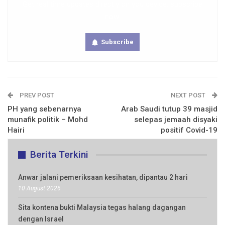
Get real time updates directly on you device, subscribe
now.
Subscribe
PREV POST
NEXT POST
PH yang sebenarnya
Arab Saudi tutup 39 masjid
munafik politik – Mohd
selepas jemaah disyaki
Hairi
positif Covid-19
Berita Terkini
Anwar jalani pemeriksaan kesihatan, dipantau 2 hari
10 August 2026
Sita kontena bukti Malaysia tegas halang dagangan
dengan Israel