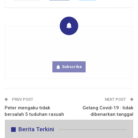
Get real time updates directly on you device, subscribe
now.
Subscribe
PREV POST
NEXT POST
Peter mengaku tidak
Gelang Covid-19 : tidak
bersalah 5 tuduhan rasuah
dibenarkan tanggal
Berita Terkini