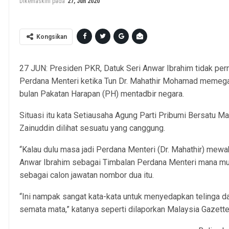
Dikemaskini pada
27, Jun 2020
Kongsikan
27 JUN: Presiden PKR, Datuk Seri Anwar Ibrahim tidak pe
Perdana Menteri ketika Tun Dr. Mahathir Mohamad memega
bulan Pakatan Harapan (PH) mentadbir negara.
Situasi itu kata Setiausaha Agung Parti Pribumi Bersatu M
Zainuddin dilihat sesuatu yang canggung.
“Kalau dulu masa jadi Perdana Menteri (Dr. Mahathir) me
Anwar Ibrahim sebagai Timbalan Perdana Menteri mana mun
sebagai calon jawatan nombor dua itu.
“Ini nampak sangat kata-kata untuk menyedapkan telinga 
semata mata,” katanya seperti dilaporkan Malaysia Gazette h