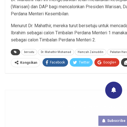
(Warisan) dan DAP bagi mencalonkan Presiden Warisan, Da
Perdana Menteri Kesembilan.
Menurut Dr. Mahathir, mereka turut bersetuju untuk menca
Ibrahim sebagai calon Timbalan Perdana Menteri 1 manakal
sebagai calon Timbalan Perdana Menteri 2.
bersatu
Dr. Mahathir Mohamad
Hamzah Zainuddin
Pakatan Har
Facebook
Twitter
Google+
Kongsikan
Get real time updates directly on you
Subscribe