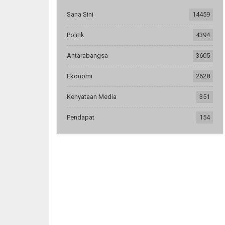
Sana Sini
14459
Politik
4394
Antarabangsa
3605
Ekonomi
2628
Kenyataan Media
351
Pendapat
154