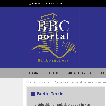
FRIDAY - 7, AUGUST 2026
UTAMA
POLITIK
ANTARABANGSA
EK
Utama
Utama
Anwar tidak pernah dicalonkan jawata
Berita Terkini
Individu ditahan seludup dadah bukan