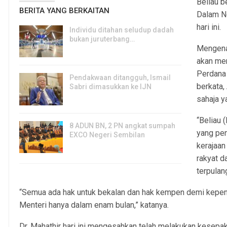
Beliau b
BERITA YANG BERKAITAN
Dalam Ne
hari ini.
Individu ditahan seludup dadah
bukan juruterbang…
Mengenai
7, Aug 2026
akan men
Perdana 
Pendakwaan ditangguh, Ismail
berkata,
Sabri dimasukkan ke IJN
sahaja y
7, Aug 2026
“Beliau 
8 ADUN BN, 2 PN angkat sumpah
yang pen
EXCO Negeri Sembilan
kerajaan 
7, Aug 2026
rakyat d
terpulan
“Semua ada hak untuk bekalan dan hak kempen demi kepent
Menteri hanya dalam enam bulan,” katanya.
Dr. Mahathir hari ini mengesahkan telah melakukan kesep