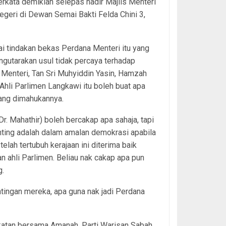
erkata demikian selepas hadir Majlis Menteri
geri di Dewan Semai Bakti Felda Chini 3,
 tindakan bekas Perdana Menteri itu yang
gutarakan usul tidak percaya terhadap
Menteri, Tan Sri Muhyiddin Yasin, Hamzah
 Ahli Parlimen Langkawi itu boleh buat apa
ang dimahukannya.
(Dr. Mahathir) boleh bercakap apa sahaja, tapi
ting adalah dalam amalan demokrasi apabila
telah tertubuh kerajaan ini diterima baik
an ahli Parlimen. Beliau nak cakap apa pun
g.
ingan mereka, apa guna nak jadi Perdana
akatan bersama Amanah, Parti Warisan Sabah