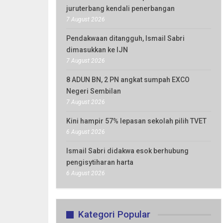
juruterbang kendali penerbangan
7 August 2026
Pendakwaan ditangguh, Ismail Sabri
dimasukkan ke IJN
7 August 2026
8 ADUN BN, 2 PN angkat sumpah EXCO
Negeri Sembilan
7 August 2026
Kini hampir 57% lepasan sekolah pilih TVET
6 August 2026
Ismail Sabri didakwa esok berhubung
pengisytiharan harta
6 August 2026
Kategori Popular