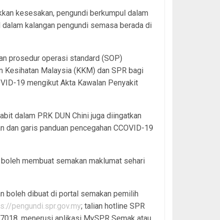
kkan kesesakan, pengundi berkumpul dalam
l dalam kalangan pengundi semasa berada di
ngan prosedur operasi standard (SOP)
n Kesihatan Malaysia (KKM) dan SPR bagi
VID-19 mengikut Akta Kawalan Penyakit
babit dalam PRK DUN Chini juga diingatkan
an dan garis panduan pencegahan CCOVID-19
a boleh membuat semakan maklumat sehari
 boleh dibuat di portal semakan pemilih
ps://pengundi.spr.gov.my
; talian hotline SPR
7018, menerusi aplikasi MySPR Semak atau