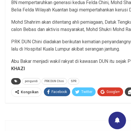
BN mempertaruhkan generasi kedua Felda Chini, Mohd Shah
Belia Felda Wilayah Kuantan bagi mempertahankan kerusi D
Mohd Shahrim akan ditentang ahli perniagaan, Datuk Tengk
calon Bebas dan aktivis masyarakat, Mohd Shukri Mohd Ram
PRK DUN Chini diadakan berikutan kematian penyandangnya
lalu di Hospital Kuala Lumpur akibat serangan jantung.
Abu Bakar menjadi wakil rakyat di kawasan DUN itu sejak 
KHAZI
pengundi
PRK DUN Chini
SPR
Facebook
Twitter
Google+
Kongsikan