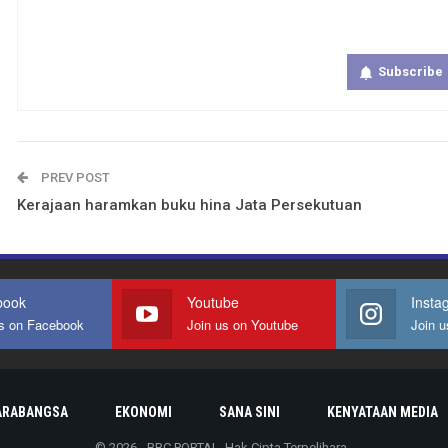
Get real time updates directly on you
Subscribe
PREV POST
Kerajaan haramkan buku hina Jata Persekutuan
book
Youtube
Insta
us on Facebook
Join us on Youtube
Join u
ARABANGSA
EKONOMI
SANA SINI
KENYATAAN MEDIA
© 2026 - BBC PORTAL. Hak Cipta Terpelihara.