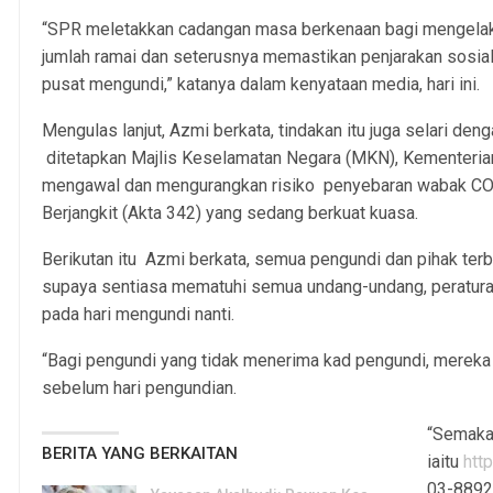
“SPR meletakkan cadangan masa berkenaan bagi mengela
jumlah ramai dan seterusnya memastikan penjarakan sosia
pusat mengundi,” katanya dalam kenyataan media, hari ini.
Mengulas lanjut, Azmi berkata, tindakan itu juga selari de
ditetapkan Majlis Keselamatan Negara (MKN), Kementeria
mengawal dan mengurangkan risiko penyebaran wabak CO
Berjangkit (Akta 342) yang sedang berkuat kuasa.
Berikutan itu Azmi berkata, semua pengundi dan pihak ter
supaya sentiasa mematuhi semua undang-undang, peratur
pada hari mengundi nanti.
“Bagi pengundi yang tidak menerima kad pengundi, merek
sebelum hari pengundian.
“Semakan
BERITA YANG BERKAITAN
iaitu
htt
03-8892