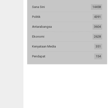
Sana Sini
14458
Politik
4391
Antarabangsa
3604
Ekonomi
2628
Kenyataan Media
351
Pendapat
154