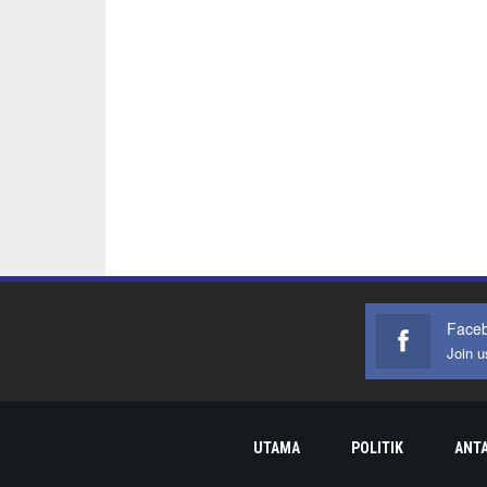
Face
Join 
UTAMA
POLITIK
ANT