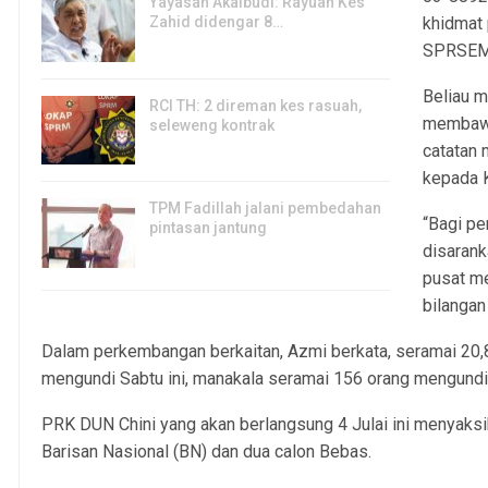
Yayasan Akalbudi: Rayuan Kes
Zahid didengar 8…
khidmat 
5, Aug 2026
SPRSEM
Beliau m
RCI TH: 2 direman kes rasuah,
membawa
seleweng kontrak
catatan
4, Aug 2026
kepada K
TPM Fadillah jalani pembedahan
“Bagi p
pintasan jantung
disaran
3, Aug 2026
pusat m
bilangan
Dalam perkembangan berkaitan, Azmi berkata, seramai 20,
mengundi Sabtu ini, manakala seramai 156 orang mengundi
PRK DUN Chini yang akan berlangsung 4 Julai ini menyaksi
Barisan Nasional (BN) dan dua calon Bebas.