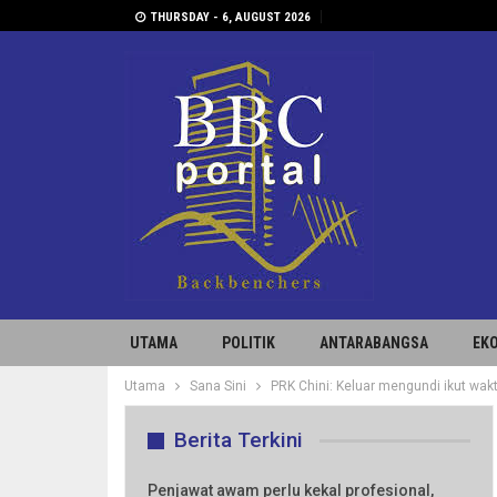
THURSDAY - 6, AUGUST 2026
UTAMA
POLITIK
ANTARABANGSA
EK
Utama
Sana Sini
PRK Chini: Keluar mengundi ikut wak
Berita Terkini
Penjawat awam perlu kekal profesional,