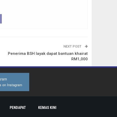
 device, subscribe now.
NEXT POST
Penerima BSH layak dapat bantuan khairat
RM1,000
gram
s on Instagram
PENDAPAT
KEMAS KINI