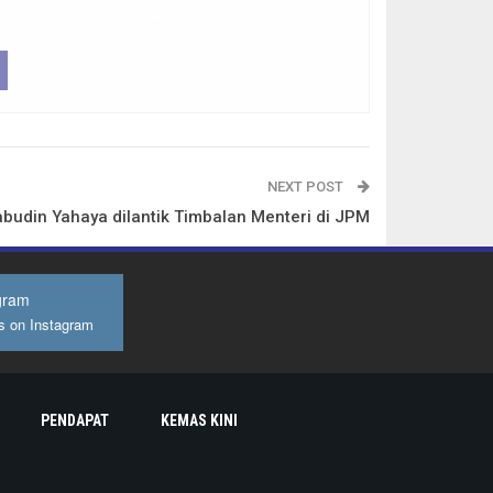
 device, subscribe now.
NEXT POST
budin Yahaya dilantik Timbalan Menteri di JPM
gram
s on Instagram
PENDAPAT
KEMAS KINI