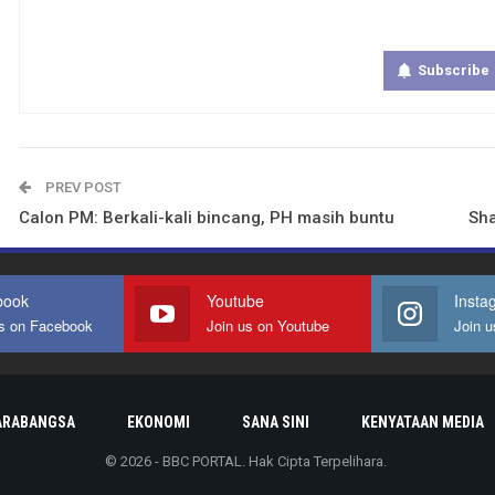
Get real time updates directly on you
Subscribe
PREV POST
Calon PM: Berkali-kali bincang, PH masih buntu
Sha
book
Youtube
Insta
us on Facebook
Join us on Youtube
Join u
ARABANGSA
EKONOMI
SANA SINI
KENYATAAN MEDIA
© 2026 - BBC PORTAL. Hak Cipta Terpelihara.