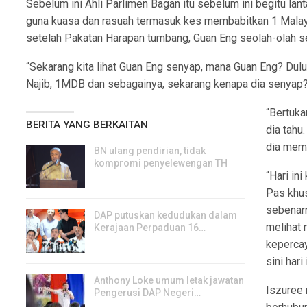
Sebelum ini Ahli Parlimen Bagan itu sebelum ini begitu l
guna kuasa dan rasuah termasuk kes membabitkan 1 Mala
setelah Pakatan Harapan tumbang, Guan Eng seolah-olah s
“Sekarang kita lihat Guan Eng senyap, mana Guan Eng? Dulu d
Najib, 1MDB dan sebagainya, sekarang kenapa dia senyap
“Bertuka
BERITA YANG BERKAITAN
dia tahu
dia mem
BN ulang pendirian, tidak
kompromi penyelewengan TH
“Hari ini
6, Aug 2026
Pas khus
sebenarn
DAP putuskan kedudukan dalam
melihat 
Kerajaan Perpaduan 16…
kepercay
3, Aug 2026
sini hari 
Anthony Loke umum letak jawatan
Iszuree
Pengerusi DAP Negeri…