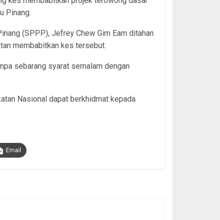
ng kes membabitkan projek terowong dasar
au Pinang.
 Pinang (SPPP), Jefrey Chew Gim Eam ditahan
tan membabitkan kes tersebut.
anpa sebarang syarat semalam dengan
katan Nasional dapat berkhidmat kepada
Email