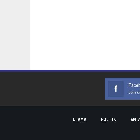
Face
Join 
UTAMA
POLITIK
ANT