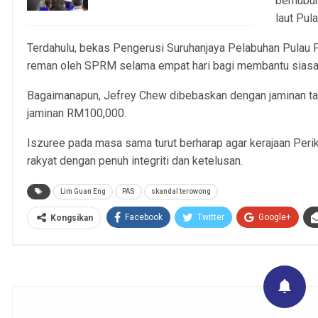
berhubu
3, Aug 2026
laut Pul
Terdahulu, bekas Pengerusi Suruhanjaya Pelabuhan Pulau
reman oleh SPRM selama empat hari bagi membantu siasa
Bagaimanapun, Jefrey Chew dibebaskan dengan jaminan t
jaminan RM100,000.
Iszuree pada masa sama turut berharap agar kerajaan Peri
rakyat dengan penuh integriti dan ketelusan.
Lim Guan Eng
PAS
skandal terowong
Facebook
Twitter
Google+
Kongsikan