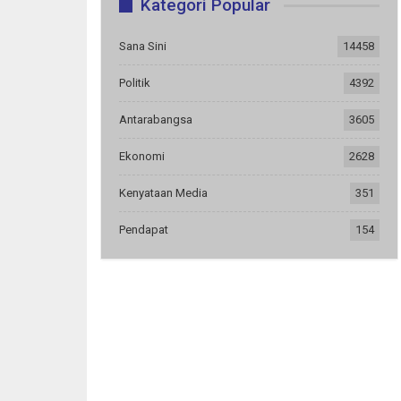
Kategori Popular
Sana Sini
14458
Politik
4392
Antarabangsa
3605
Ekonomi
2628
Kenyataan Media
351
Pendapat
154