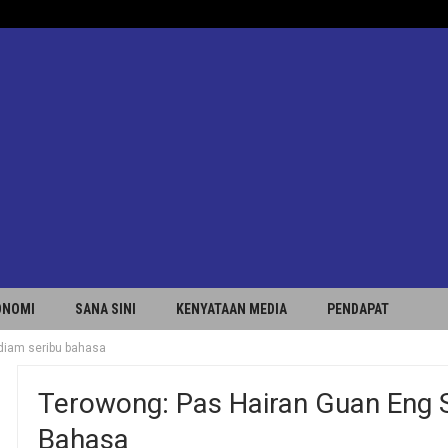
ONOMI
SANA SINI
KENYATAAN MEDIA
PENDAPAT
diam seribu bahasa
Terowong: Pas Hairan Guan Eng 
Bahasa