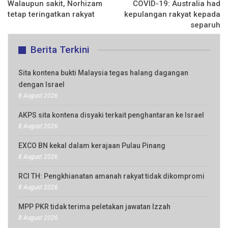
Walaupun sakit, Norhizam
COVID-19: Australia had
tetap teringatkan rakyat
kepulangan rakyat kepada
separuh
Berita Terkini
Sita kontena bukti Malaysia tegas halang dagangan
dengan Israel
8 August 2026
AKPS sita kontena disyaki terkait penghantaran ke Israel
8 August 2026
EXCO BN kekal dalam kerajaan Pulau Pinang
8 August 2026
RCI TH: Pengkhianatan amanah rakyat tidak dikompromi
8 August 2026
MPP PKR tidak terima peletakan jawatan Izzah
8 August 2026