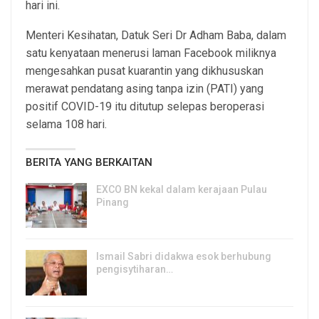
hari ini.
Menteri Kesihatan, Datuk Seri Dr Adham Baba, dalam
satu kenyataan menerusi laman Facebook miliknya
mengesahkan pusat kuarantin yang dikhususkan
merawat pendatang asing tanpa izin (PATI) yang
positif COVID-19 itu ditutup selepas beroperasi
selama 108 hari.
BERITA YANG BERKAITAN
EXCO BN kekal dalam kerajaan Pulau
Pinang
8, Aug 2026
Ismail Sabri didakwa esok berhubung
pengisytiharan…
6, Aug 2026