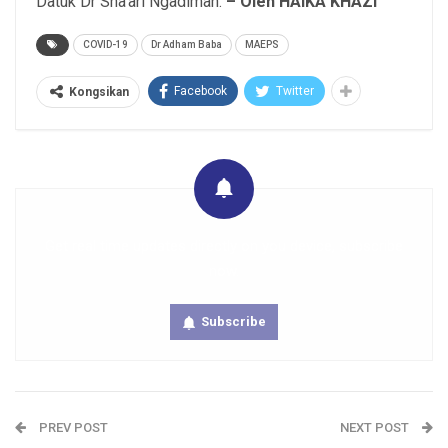
Datuk Dr Sha’ari Ngadiman.
– Oleh HAIKA KHAZI
COVID-19
Dr Adham Baba
MAEPS
Facebook
Twitter
Kongsikan
Get real time updates directly on you device, subscribe
now.
Subscribe
PREV POST
NEXT POST