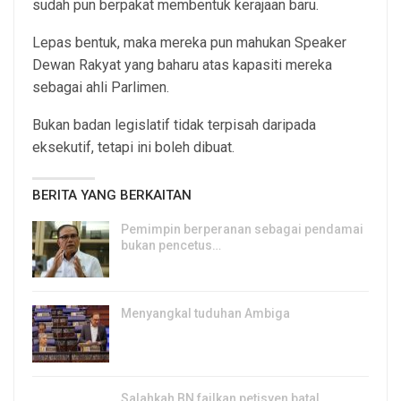
sudah pun berpakat membentuk kerajaan baru.
Lepas bentuk, maka mereka pun mahukan Speaker
Dewan Rakyat yang baharu atas kapasiti mereka
sebagai ahli Parlimen.
Bukan badan legislatif tidak terpisah daripada
eksekutif, tetapi ini boleh dibuat.
BERITA YANG BERKAITAN
Pemimpin berperanan sebagai pendamai
bukan pencetus…
6, Mar 2025
Menyangkal tuduhan Ambiga
30, Jul 2024
Salahkah BN failkan petisyen batal