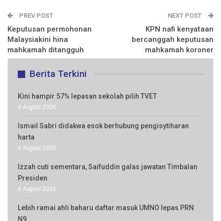
PREV POST
NEXT POST
Keputusan permohonan
KPN nafi kenyataan
Malaysiakini hina
bercanggah keputusan
mahkamah ditangguh
mahkamah koroner
Berita Terkini
Kini hampir 57% lepasan sekolah pilih TVET
6 August 2026
Ismail Sabri didakwa esok berhubung pengisytiharan
harta
6 August 2026
Izzah cuti sementara, Saifuddin galas jawatan Timbalan
Presiden
6 August 2026
Lebih ramai ahli baharu daftar masuk UMNO lepas PRN
N9