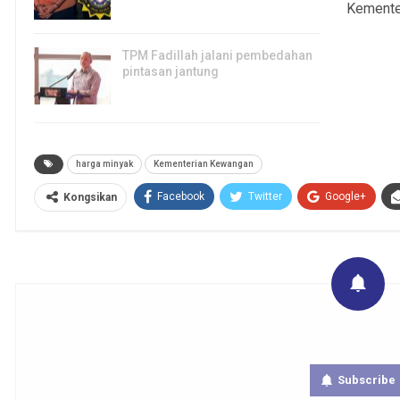
Kemente
4, Aug 2026
TPM Fadillah jalani pembedahan
pintasan jantung
3, Aug 2026
harga minyak
Kementerian Kewangan
Facebook
Twitter
Google+
Kongsikan
Get real time updates directly on you
Subscribe