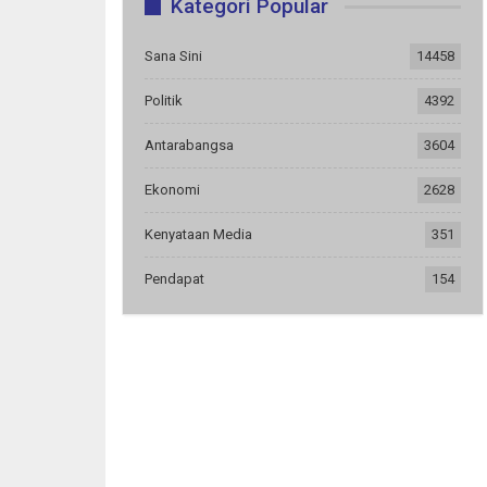
Kategori Popular
Sana Sini
14458
Politik
4392
Antarabangsa
3604
Ekonomi
2628
Kenyataan Media
351
Pendapat
154