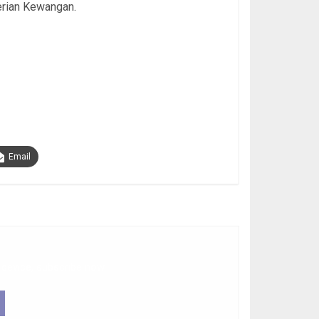
rian Kewangan.
Email
 device, subscribe now.