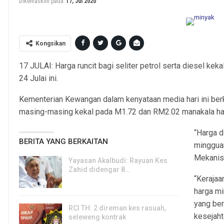
Dikemaskini pada
17, Jul 2020
Kongsikan
17 JULAI: Harga runcit bagi seliter petrol serta diesel ke
24 Julai ini.
Kementerian Kewangan dalam kenyataan media hari ini ber
masing-masing kekal pada M1.72 dan RM2.02 manakala harg
“Harga d
BERITA YANG BERKAITAN
minggua
Mekanis
Yayasan Akalbudi: Rayuan Kes
Zahid didengar 8…
“Keraja
5, Aug 2026
harga mi
yang be
RCI TH: 2 direman kes rasuah,
kesejaht
seleweng kontrak