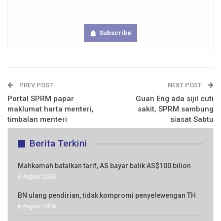
now.
Subscribe
PREV POST
NEXT POST
Portal SPRM papar
Guan Eng ada sijil cuti
maklumat harta menteri,
sakit, SPRM sambung
timbalan menteri
siasat Sabtu
Berita Terkini
Mahkamah batalkan tarif, AS bayar balik AS$100 bilion
6 August 2026
BN ulang pendirian, tidak kompromi penyelewengan TH
6 August 2026