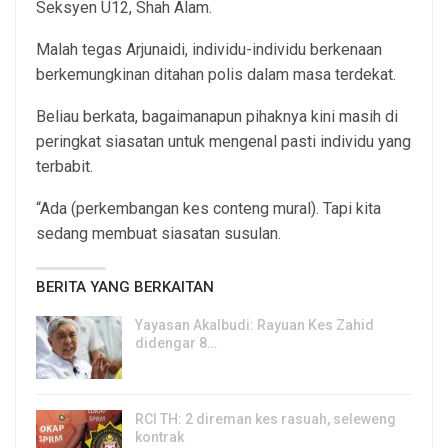
Seksyen U12, Shah Alam.
Malah tegas Arjunaidi, individu-individu berkenaan
berkemungkinan ditahan polis dalam masa terdekat.
Beliau berkata, bagaimanapun pihaknya kini masih di
peringkat siasatan untuk mengenal pasti individu yang
terbabit.
“Ada (perkembangan kes conteng mural). Tapi kita
sedang membuat siasatan susulan.
BERITA YANG BERKAITAN
Yayasan Akalbudi: Rayuan Kes Zahid
didengar 8…
5, Aug 2026
RCI TH: 2 direman kes rasuah, seleweng
kontrak