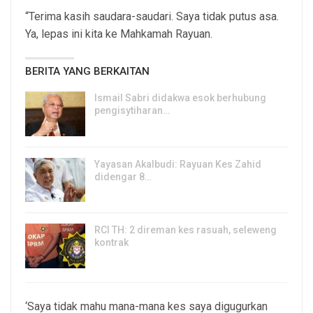
“Terima kasih saudara-saudari. Saya tidak putus asa.
Ya, lepas ini kita ke Mahkamah Rayuan.
BERITA YANG BERKAITAN
Ismail Sabri didakwa esok berhubung
pengisytiharan…
6, Aug 2026
Yayasan Akalbudi: Rayuan Kes Zahid
didengar 8…
5, Aug 2026
RCI TH: 2 direman kes rasuah, seleweng
kontrak
4, Aug 2026
‘Saya tidak mahu mana-mana kes saya digugurkan