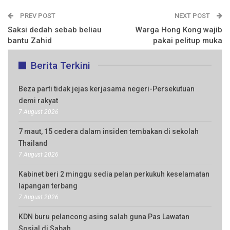
PREV POST
NEXT POST
Saksi dedah sebab beliau
Warga Hong Kong wajib
bantu Zahid
pakai pelitup muka
Berita Terkini
Beza parti tidak jejas kerjasama negeri-Persekutuan
demi rakyat
7 August 2026
7 maut, 15 cedera dalam insiden tembakan di sekolah
Thailand
7 August 2026
Kabinet beri 2 minggu sedia pelan perkukuh keselamatan
lapangan terbang
7 August 2026
KDN buru pelancong asing salah guna Pas Lawatan
Sosial di Sabah