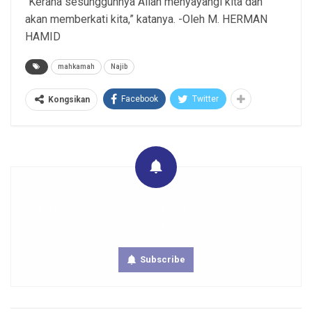
“Kerana sesungguhnya Allah menyayangi kita dan
akan memberkati kita,” katanya. -Oleh M. HERMAN
HAMID
mahkamah
Najib
Facebook
Twitter
Kongsikan
Get real time updates directly on you device, subscribe
now.
Subscribe