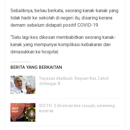
Sebaliknya, beliau berkata, seorang kanak-kanak yang
tidak hadir ke sekolah di negeri itu, disaring kerana
demam sebelum didapati positif COVID-19.
“Satu lagi kes dikesan membabitkan seorang kanak-
kanak yang mempunyai komplikasi kebakaran dan
dimasukkan ke hospital.
BERITA YANG BERKAITAN
Yayasan Akalbudi: Rayuan Kes Zahid
didengar 8…
5, Aug 2026
RCI TH: 2 direman kes rasuah, seleweng
kontrak
4, Aug 2026