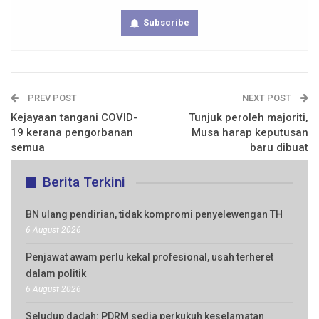
Subscribe
PREV POST
NEXT POST
Kejayaan tangani COVID-
Tunjuk peroleh majoriti,
19 kerana pengorbanan
Musa harap keputusan
semua
baru dibuat
Berita Terkini
BN ulang pendirian, tidak kompromi penyelewengan TH
6 August 2026
Penjawat awam perlu kekal profesional, usah terheret
dalam politik
6 August 2026
Seludup dadah: PDRM sedia perkukuh keselamatan