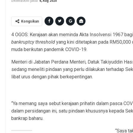
Dikemaskini pada
4, Aug 2020
Kongsikan
4 OGOS: Kerajaan akan meminda Akta Insolvensi 1967 bagi
bankruptcy threshold
yang kini ditetapkan pada RM50,000
muda berikutan pandemik COVID-19.
Menteri di Jabatan Perdana Menteri, Datuk Takiyuddin Has
sedang meneliti pindaan yang perlu dilakukan terhadap Se
libat urus dengan pihak berkepentingan.
“Ya memang saya sebut kerajaan prihatin dalam pasca COV
dalam persidangan ini, satu pindaan khususnya kepada Sek
bankrap baharu.
“Saya ta