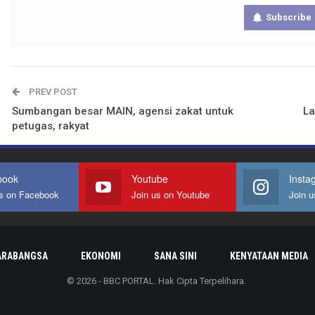
Subscribe
PREV POST
Sumbangan besar MAIN, agensi zakat untuk
La
petugas, rakyat
book
Youtube
Insta
us on Facebook
Join us on Youtube
Join u
ARABANGSA
EKONOMI
SANA SINI
KENYATAAN MEDIA
© 2026 - BBC PORTAL. Hak Cipta Terpelihara.