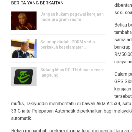
BERITA YANG BERKAITAN
dibentan
sesi soa
Jangan hukum pegawai kerajaan
hadir program rasmi…
Beliau b
6, Aug 2026
tambaha
sama ad
Seludup dadah: PDRM sedia
bankrap 
perkukuh keselamatan…
RM50,000
5, Aug 2026
upaya un
Sidang khas RCI TH disiar secara
Dalam pa
langsung
GPS Sibu
5, Aug 2026
kerajaa
tersebut
muflis, Takiyuddin memberitahu di bawah Akta A1534, sat
33 C iaitu Pelepasan Automatik diperknalkan bagi melaya
automatik.
Beliau menambah, perkara itu juga turut mengambil kira am