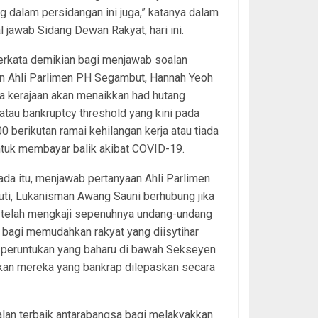
g dalam persidangan ini juga,” katanya dalam
l jawab Sidang Dewan Rakyat, hari ini.
erkata demikian bagi menjawab soalan
n Ahli Parlimen PH Segambut, Hannah Yeoh
a kerajaan akan menaikkan had hutang
atau bankruptcy threshold yang kini pada
 berikutan ramai kehilangan kerja atau tiada
tuk membayar balik akibat COVID-19.
da itu, menjawab pertanyaan Ahli Parlimen
ti, Lukanisman Awang Sauni berhubung jika
n telah mengkaji sepenuhnya undang-undang
 bagi memudahkan rakyat yang diisytihar
u peruntukan yang baharu di bawah Sekseyen
kkan mereka yang bankrap dilepaskan secara
alan terbaik antarabangsa bagi melakyakkan