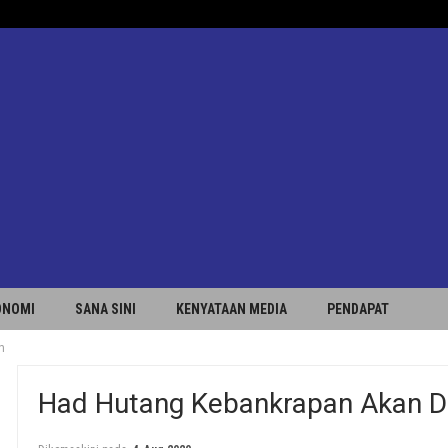
ONOMI
SANA SINI
KENYATAAN MEDIA
PENDAPAT
n
Had Hutang Kebankrapan Akan D