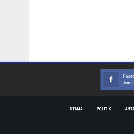
Face
Join 
UTAMA
POLITIK
ANT