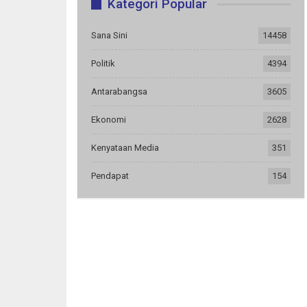
Kategori Popular
Sana Sini
14458
Politik
4394
Antarabangsa
3605
Ekonomi
2628
Kenyataan Media
351
Pendapat
154