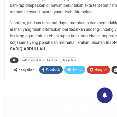
bankrap dilepaskan di bawah peruntukan akta tersebut na
mematuhi syarat-syarat yang telah ditetapkan.
“Justeru, pindaan tersebut dapat membantu dan memudah
arahan yang telah ditetapkan berdasarkan undang-undang y
bankrap agar status kebankrapan tidak berkekalan sepanj
kerjasama yang penuh dan mematuhi arahan Jabatan Insolv
SADIQ ABDULLAH
akta insolvensi
bankrap
Takiyuddin
Facebook
Twitter
Google+
Kongsikan
Get real time updates directly on you