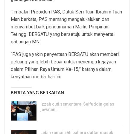
Timbalan Presiden PAS, Datuk Seri Tuan Ibrahim Tuan
Man berkata, PAS memang mengalu-alukan dan
menyambut baik pengumuman Majlis Pimpinan
Tetinggi BERSATU yang bersetuju untuk menyertai
gabungan MN.
“PAS juga yakin penyertaan BERSATU akan memberi
peluang yang lebih besar untuk menempa kejayaan
dalam Pilihan Raya Umum Ke-15,” katanya dalam
kenyataan media, hari ini.
BERITA YANG BERKAITAN
Izzah cuti sementara, Saifuddin galas
jawatan…
6, Aug 2026
Lebih ramai ahli baharu daftar masuk