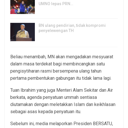
UMNO lepas PRN…
6, Aug 2026
BN ulang pendirian, tidak kompromi
penyelewengan TH
6, Aug 2026
Beliau menambah, MN akan mengadakan mesyuarat
dalam masa terdekat bagi membincangkan satu
pengisytiharan rasmi bersempena ulang tahun
pertama pembentukan gabungan itu tidak lama lagi.
Tuan Ibrahim yang juga Menteri Alam Sekitar dan Air
berkata, agenda penyatuan ummah sentiasa
diutamakan dengan meletakkan Islam dan keikhlasan
sebagai asas kepada penyatuan itu.
Sebelum ini, media melaporkan Presiden BERSATU,