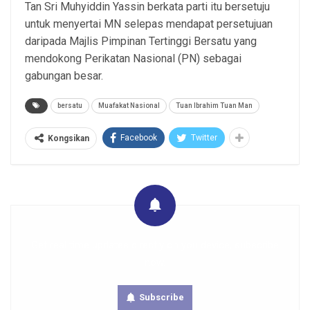
Tan Sri Muhyiddin Yassin berkata parti itu bersetuju
untuk menyertai MN selepas mendapat persetujuan
daripada Majlis Pimpinan Tertinggi Bersatu yang
mendokong Perikatan Nasional (PN) sebagai
gabungan besar.
bersatu
Muafakat Nasional
Tuan Ibrahim Tuan Man
Facebook
Twitter
Kongsikan
Get real time updates directly on you device, subscribe
now.
Subscribe