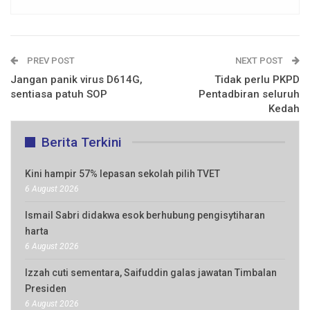
PREV POST
NEXT POST
Jangan panik virus D614G,
Tidak perlu PKPD
sentiasa patuh SOP
Pentadbiran seluruh
Kedah
Berita Terkini
Kini hampir 57% lepasan sekolah pilih TVET
6 August 2026
Ismail Sabri didakwa esok berhubung pengisytiharan
harta
6 August 2026
Izzah cuti sementara, Saifuddin galas jawatan Timbalan
Presiden
6 August 2026