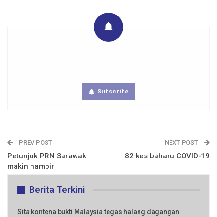
Get real time updates directly on you device, subscribe
now.
Subscribe
PREV POST
NEXT POST
Petunjuk PRN Sarawak
82 kes baharu COVID-19
makin hampir
Berita Terkini
Sita kontena bukti Malaysia tegas halang dagangan