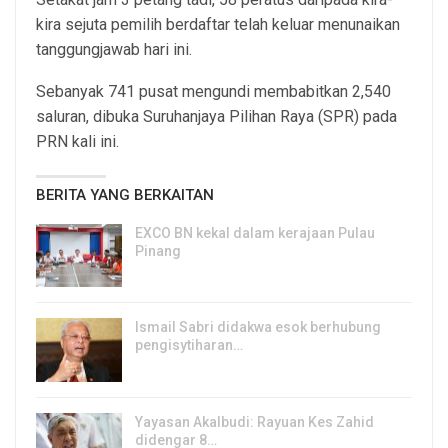
kira sejuta pemilih berdaftar telah keluar menunaikan
tanggungjawab hari ini.
Sebanyak 741 pusat mengundi membabitkan 2,540
saluran, dibuka Suruhanjaya Pilihan Raya (SPR) pada
PRN kali ini.
BERITA YANG BERKAITAN
EXCO BN kekal dalam kerajaan Pulau
Pinang
8, Aug 2026
Ismail Sabri didakwa esok berhubung
pengisytiharan…
6, Aug 2026
Yayasan Akalbudi: Rayuan Kes Zahid
didengar 8…