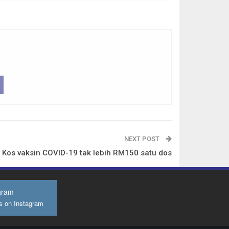
 device, subscribe now.
NEXT POST
Kos vaksin COVID-19 tak lebih RM150 satu dos
gram
s on Instagram