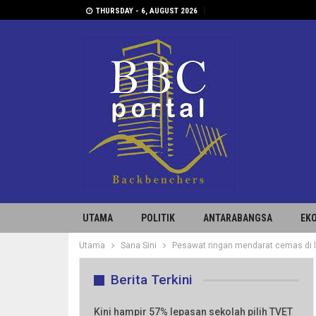
THURSDAY - 6, AUGUST 2026
UTAMA
POLITIK
ANTARABANGSA
EK
Utama
Sana Sini
Pesawat ringan mendarat cemas di 
Berita Terkini
Kini hampir 57% lepasan sekolah pilih TVET