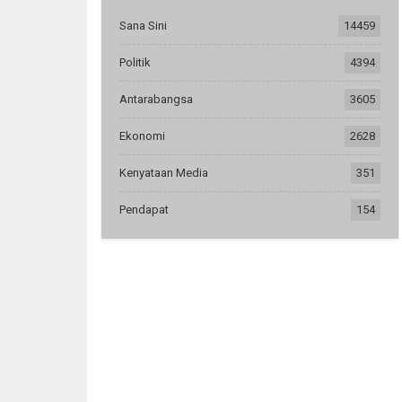
Sana Sini
14459
Politik
4394
Antarabangsa
3605
Ekonomi
2628
Kenyataan Media
351
Pendapat
154