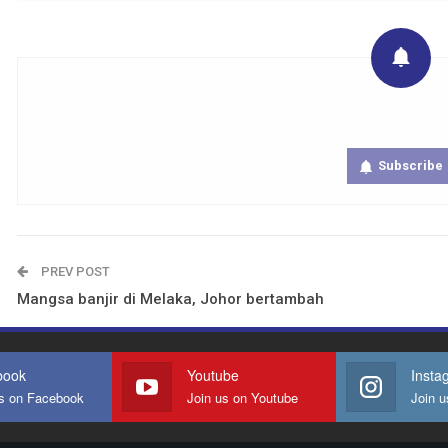
Get real time updates directly on you
Subscribe
PREV POST
Mangsa banjir di Melaka, Johor bertambah
book
Youtube
Insta
us on Facebook
Join us on Youtube
Join u