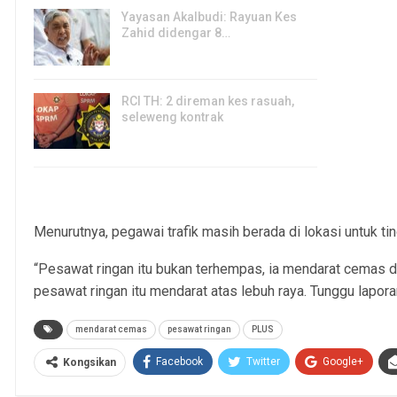
Yayasan Akalbudi: Rayuan Kes
Zahid didengar 8…
5, Aug 2026
RCI TH: 2 direman kes rasuah,
seleweng kontrak
4, Aug 2026
Menurutnya, pegawai trafik masih berada di lokasi untuk tin
“Pesawat ringan itu bukan terhempas, ia mendarat cemas 
pesawat ringan itu mendarat atas lebuh raya. Tunggu lapora
mendarat cemas
pesawat ringan
PLUS
Facebook
Twitter
Google+
Kongsikan