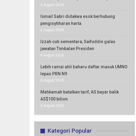
6 August 2026
Ismail Sabri didakwa esok berhubung
pengisytiharan harta
6 August 2026
Izzah cuti sementara, Saifuddin galas
jawatan Timbalan Presiden
6 August 2026
Lebih ramai ahli baharu daftar masuk UMNO
lepas PRN N9
6 August 2026
Mahkamah batalkan tarif, AS bayar balik
AS$100 bilion
6 August 2026
Kategori Popular