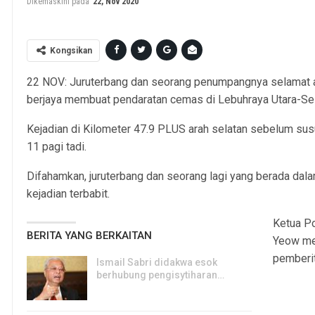
Dikemaskini pada
22, Nov 2020
Kongsikan
22 NOV: Juruterbang dan seorang penumpangnya selamat a
berjaya membuat pendaratan cemas di Lebuhraya Utara-Selat
Kejadian di Kilometer 47.9 PLUS arah selatan sebelum susur
11 pagi tadi.
Difahamkan, juruterbang dan seorang lagi yang berada da
kejadian terbabit.
Ketua Po
BERITA YANG BERKAITAN
Yeow me
pemberit
Ismail Sabri didakwa esok
berhubung pengisytiharan…
6, Aug 2026