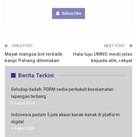
Subscribe
PREV POST
NEXT POST
Mayat mangsa bot terbalik
Hala tuju UMNO mesti jelas
banjir Pahang ditemukan
kepada ahli, rakyat
Berita Terkini
Seludup dadah: PDRM sedia perkukuh keselamatan
lapangan terbang
5 August 2026
Indonesia padam 5 juta akaun kanak-kanak di platform
digital
5 August 2026