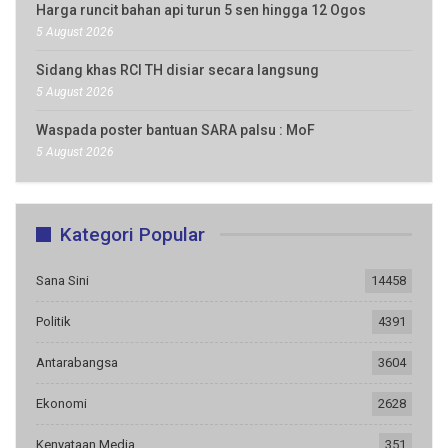
Harga runcit bahan api turun 5 sen hingga 12 Ogos
5 August 2026
Sidang khas RCI TH disiar secara langsung
5 August 2026
Waspada poster bantuan SARA palsu : MoF
5 August 2026
Kategori Popular
Sana Sini
14458
Politik
4391
Antarabangsa
3604
Ekonomi
2628
Kenyataan Media
351