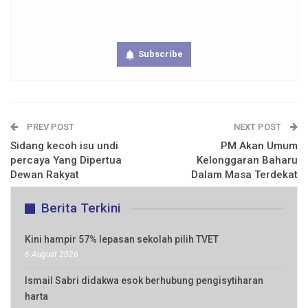
Get real time updates directly on you device, subscribe
now.
Subscribe
PREV POST
NEXT POST
Sidang kecoh isu undi
PM Akan Umum
percaya Yang Dipertua
Kelonggaran Baharu
Dewan Rakyat
Dalam Masa Terdekat
Berita Terkini
Kini hampir 57% lepasan sekolah pilih TVET
6 August 2026
Ismail Sabri didakwa esok berhubung pengisytiharan
harta