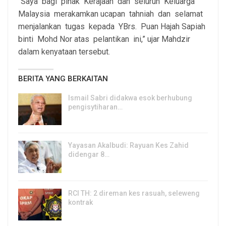
“Saya bagi pihak Kerajaan dan seluruh Keluarga
Malaysia merakamkan ucapan tahniah dan selamat
menjalankan tugas kepada YBrs. Puan Hajah Sapiah
binti Mohd Nor atas pelantikan ini,” ujar Mahdzir
dalam kenyataan tersebut.
BERITA YANG BERKAITAN
Ismail Sabri didakwa esok berhubung
pengisytiharan…
6, Aug 2026
Yayasan Akalbudi: Rayuan Kes Zahid
didengar 8…
5, Aug 2026
RCI TH: 2 direman kes rasuah, seleweng
kontrak
4, Aug 2026