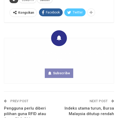
COVID-19
Sweden
Facebook
Twitter
Kongsikan
Get real time updates directly on you device, subscribe
now.
Subscribe
PREV POST
NEXT POST
Pengguna perlu diberi
Indeks utama turun, Bursa
pilihan guna RFID atau
Malaysia ditutup rendah