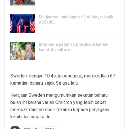
7, Aug 2026
Mahkamah batalkan tarif, AS bayar balik
AS$100…
6, Aug 2026
Indonesia padam 5 juta akaun kanak-
kanak di platform…
5, Aug 2026
Sweden, dengan 10.4 juta penduduk, merekodkan 67
kematian baharu sejak Selasa lalu.
Kerajaan Sweden mengumumkan sekatan baharu
bulan ini kerana varian Omicron yang lebih cepat
merebak dan memberi tekanan kepada penjagaan
kesihatan negara itu.