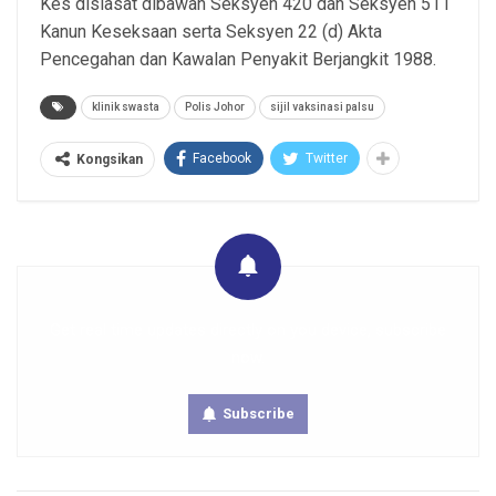
Kes disiasat dibawah Seksyen 420 dan Seksyen 511
Kanun Keseksaan serta Seksyen 22 (d) Akta
Pencegahan dan Kawalan Penyakit Berjangkit 1988.
klinik swasta
Polis Johor
sijil vaksinasi palsu
Facebook
Twitter
Kongsikan
Get real time updates directly on you device, subscribe
now.
Subscribe