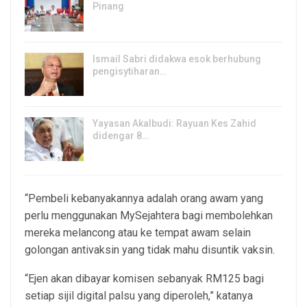
Pinang
8, Aug 2026
Ismail Sabri didakwa esok berhubung
pengisytiharan…
6, Aug 2026
Yayasan Akalbudi: Rayuan Kes Zahid
didengar 8…
5, Aug 2026
“Pembeli kebanyakannya adalah orang awam yang
perlu menggunakan MySejahtera bagi membolehkan
mereka melancong atau ke tempat awam selain
golongan antivaksin yang tidak mahu disuntik vaksin.
“Ejen akan dibayar komisen sebanyak RM125 bagi
setiap sijil digital palsu yang diperoleh,” katanya