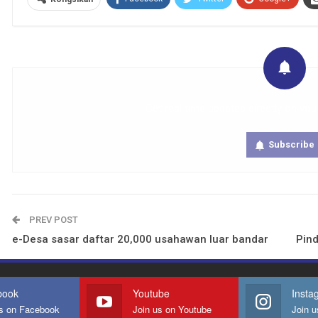
Get real time updates directly on you
Subscribe
PREV POST
e-Desa sasar daftar 20,000 usahawan luar bandar
Pin
book
Youtube
Insta
us on Facebook
Join us on Youtube
Join u