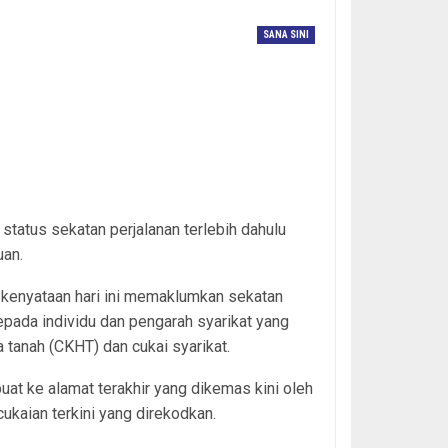
SANA SINI
/The Star (This photo is for archive news desk and
ue Board)
atus sekatan perjalanan terlebih dahulu
uan.
kenyataan hari ini memaklumkan sekatan
epada individu dan pengarah syarikat yang
 tanah (CKHT) dan cukai syarikat.
at ke alamat terakhir yang dikemas kini oleh
ukaian terkini yang direkodkan.