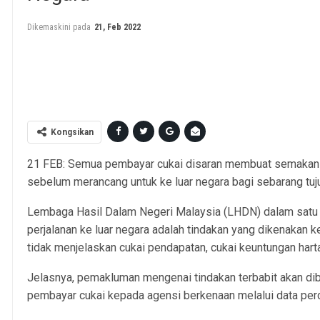
Dikemaskini pada
21, Feb 2022
LHDN logo is seen at its branch in Damansara Perdana AZHAR MAHFOF
biz desk) (Inland Reven
Kongsikan
21 FEB: Semua pembayar cukai disaran membuat semakan st
sebelum merancang untuk ke luar negara bagi sebarang tuj
Lembaga Hasil Dalam Negeri Malaysia (LHDN) dalam satu 
perjalanan ke luar negara adalah tindakan yang dikenakan k
tidak menjelaskan cukai pendapatan, cukai keuntungan harta
Jelasnya, pemakluman mengenai tindakan terbabit akan dibu
pembayar cukai kepada agensi berkenaan melalui data perc