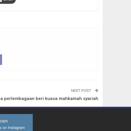
 device, subscribe now.
NEXT POST
da perlembagaan beri kuasa mahkamah syariah
gram
s on Instagram