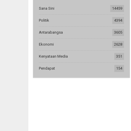
Sana Sini
14459
Politik
4394
Antarabangsa
3605
Ekonomi
2628
Kenyataan Media
351
Pendapat
154