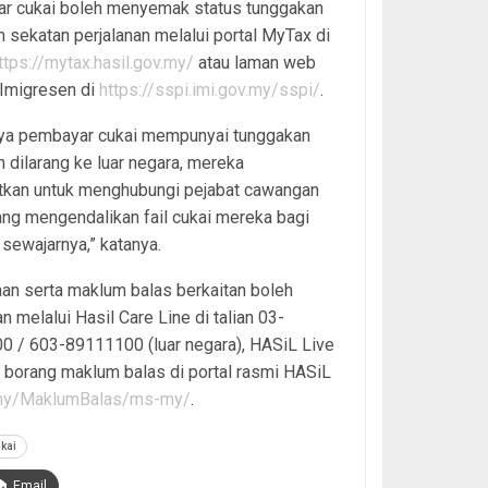
r cukai boleh menyemak status tunggakan
n sekatan perjalanan melalui portal MyTax di
ttps://mytax.hasil.gov.my/
atau laman web
 Imigresen di
https://sspi.imi.gov.my/sspi/
.
nya pembayar cukai mempunyai tunggakan
n dilarang ke luar negara, mereka
atkan untuk menghubungi pejabat cawangan
ng mengendalikan fail cukai mereka bagi
 sewajarnya,” katanya.
an serta maklum balas berkaitan boleh
an melalui Hasil Care Line di talian 03-
0 / 603-89111100 (luar negara), HASiL Live
 borang maklum balas di portal rasmi HASiL
v.my/MaklumBalas/ms-my/
.
kai
Email