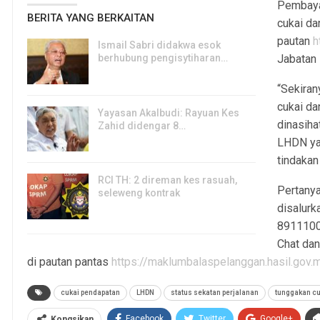
Pembaya
BERITA YANG BERKAITAN
cukai da
pautan
h
Ismail Sabri didakwa esok
berhubung pengisytiharan…
Jabatan
6, Aug 2026
“Sekira
cukai da
Yayasan Akalbudi: Rayuan Kes
dinasih
Zahid didengar 8…
LHDN ya
5, Aug 2026
tindakan
RCI TH: 2 direman kes rasuah,
Pertanya
seleweng kontrak
disalurk
4, Aug 2026
8911100
Chat dan
di pautan pantas
https://maklumbalaspelanggan.hasil.go
cukai pendapatan
LHDN
status sekatan perjalanan
tunggakan cu
Facebook
Twitter
Google+
Kongsikan