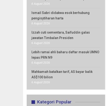
6 August 2026
Ismail Sabri didakwa esok berhubung
pengisytiharan harta
6 August 2026
Izzah cuti sementara, Saifuddin galas
jawatan Timbalan Presiden
6 August 2026
Lebih ramai ahli baharu daftar masuk UMNO
lepas PRN N9
6 August 2026
Mahkamah batalkan tarif, AS bayar balik
AS$100 bilion
6 August 2026
Kategori Popular