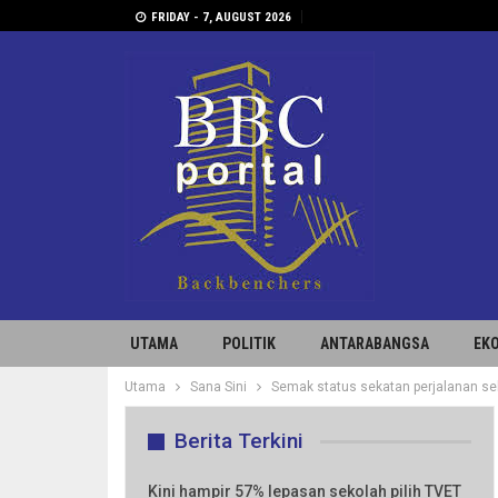
FRIDAY - 7, AUGUST 2026
UTAMA
POLITIK
ANTARABANGSA
EK
Utama
Sana Sini
Semak status sekatan perjalanan se
Berita Terkini
Kini hampir 57% lepasan sekolah pilih TVET