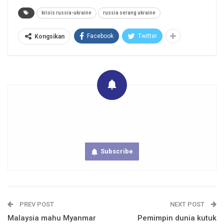
krisis russia-ukraine
russia serang ukraine
Facebook
Twitter
Kongsikan
Get real time updates directly on you device, subscribe
now.
Subscribe
PREV POST
NEXT POST
Malaysia mahu Myanmar
Pemimpin dunia kutuk