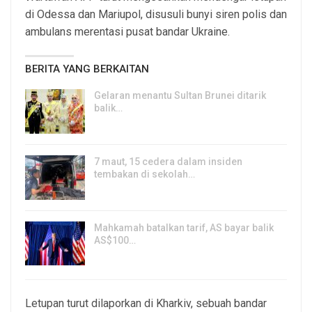
di Odessa dan Mariupol, disusuli bunyi siren polis dan
ambulans merentasi pusat bandar Ukraine.
BERITA YANG BERKAITAN
Gelaran menantu Sultan Brunei ditarik
balik…
8, Aug 2026
7 maut, 15 cedera dalam insiden
tembakan di sekolah…
7, Aug 2026
Mahkamah batalkan tarif, AS bayar balik
AS$100…
6, Aug 2026
Letupan turut dilaporkan di Kharkiv, sebuah bandar