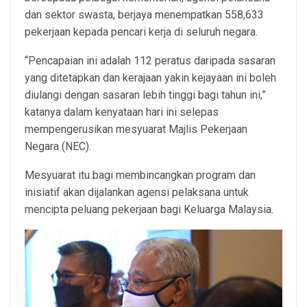
dan sektor swasta, berjaya menempatkan 558,633
pekerjaan kepada pencari kerja di seluruh negara.
“Pencapaian ini adalah 112 peratus daripada sasaran
yang ditetapkan dan kerajaan yakin kejayaan ini boleh
diulangi dengan sasaran lebih tinggi bagi tahun ini,”
katanya dalam kenyataan hari ini selepas
mempengerusikan mesyuarat Majlis Pekerjaan
Negara (NEC).
Mesyuarat itu bagi membincangkan program dan
inisiatif akan dijalankan agensi pelaksana untuk
mencipta peluang pekerjaan bagi Keluarga Malaysia.