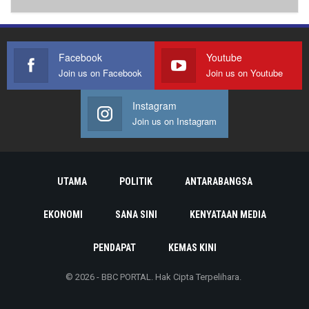
Facebook
Youtube
Join us on Facebook
Join us on Youtube
Instagram
Join us on Instagram
UTAMA
POLITIK
ANTARABANGSA
EKONOMI
SANA SINI
KENYATAAN MEDIA
PENDAPAT
KEMAS KINI
© 2026 - BBC PORTAL. Hak Cipta Terpelihara.