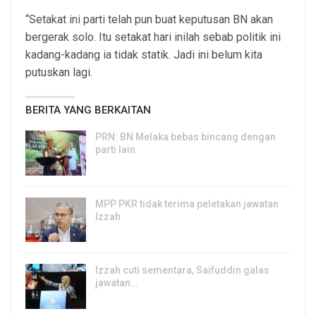
“Setakat ini parti telah pun buat keputusan BN akan
bergerak solo. Itu setakat hari inilah sebab politik ini
kadang-kadang ia tidak statik. Jadi ini belum kita
putuskan lagi.
BERITA YANG BERKAITAN
PRN: BN Melaka bebas bincang dengan
parti lain
10, Aug 2026
MPP PKR tidak terima peletakan jawatan
Izzah
8, Aug 2026
Izzah cuti sementara, Saifuddin galas
jawatan…
6, Aug 2026