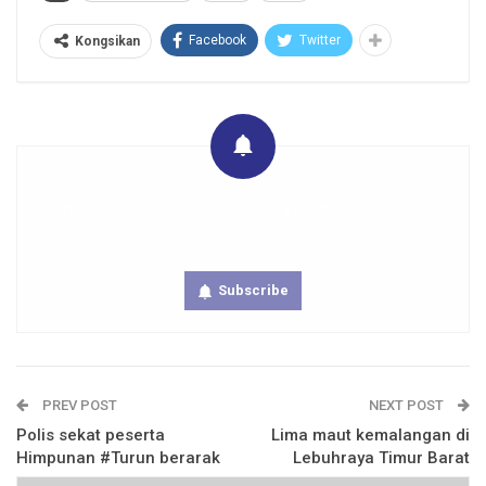
Facebook
Twitter
Kongsikan
Get real time updates directly on you device, subscribe
now.
Subscribe
PREV POST
NEXT POST
Polis sekat peserta
Lima maut kemalangan di
Himpunan #Turun berarak
Lebuhraya Timur Barat