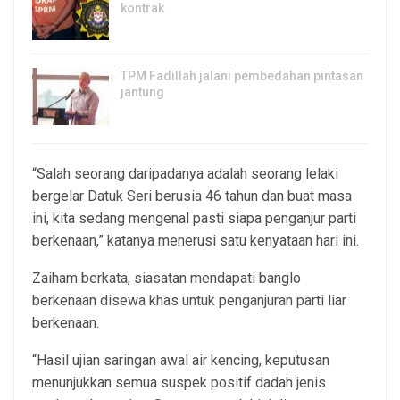
kontrak
4, Aug 2026
TPM Fadillah jalani pembedahan pintasan
jantung
3, Aug 2026
“Salah seorang daripadanya adalah seorang lelaki
bergelar Datuk Seri berusia 46 tahun dan buat masa
ini, kita sedang mengenal pasti siapa penganjur parti
berkenaan,” katanya menerusi satu kenyataan hari ini.
Zaiham berkata, siasatan mendapati banglo
berkenaan disewa khas untuk penganjuran parti liar
berkenaan.
“Hasil ujian saringan awal air kencing, keputusan
menunjukkan semua suspek positif dadah jenis