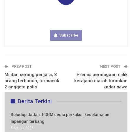
Get real time updates directly on you device, subscribe
now.
Subscribe
PREV POST
NEXT POST
Militan serang penjara, 8
Premis perniagaan milik
orang terbunuh, termasuk
kerajaan diarah turunkan
2 anggota polis
kadar sewa
Berita Terkini
Seludup dadah: PDRM sedia perkukuh keselamatan
lapangan terbang
5 August 2026