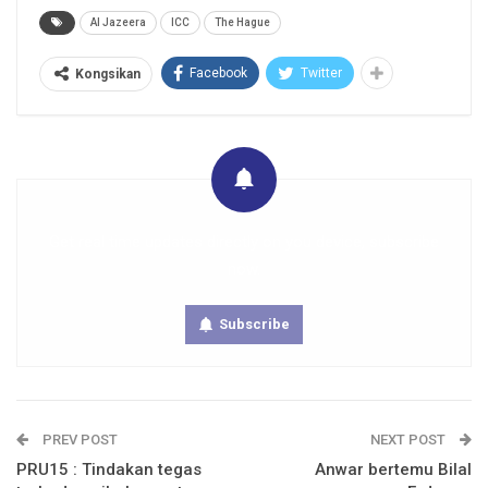
Al Jazeera
ICC
The Hague
Facebook
Twitter
Kongsikan
Get real time updates directly on you device, subscribe
now.
Subscribe
PREV POST
NEXT POST
PRU15 : Tindakan tegas
Anwar bertemu Bilal