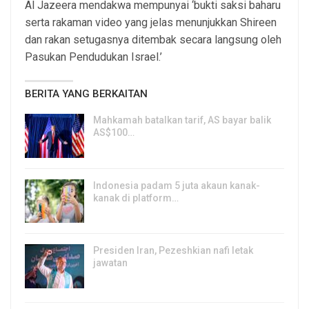
Al Jazeera mendakwa mempunyai ‘bukti saksi baharu
serta rakaman video yang jelas menunjukkan Shireen
dan rakan setugasnya ditembak secara langsung oleh
Pasukan Pendudukan Israel.’
BERITA YANG BERKAITAN
Mahkamah batalkan tarif, AS bayar balik
AS$100…
6, Aug 2026
Indonesia padam 5 juta akaun kanak-
kanak di platform…
5, Aug 2026
Presiden Iran, Pezeshkian nafi letak
jawatan
4, Aug 2026