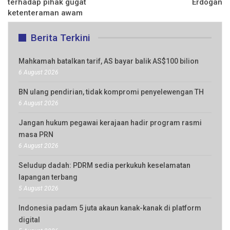
terhadap pihak gugat
Erdogan
ketenteraman awam
Berita Terkini
Mahkamah batalkan tarif, AS bayar balik AS$100 bilion
6 August 2026
BN ulang pendirian, tidak kompromi penyelewengan TH
6 August 2026
Jangan hukum pegawai kerajaan hadir program rasmi
masa PRN
6 August 2026
Seludup dadah: PDRM sedia perkukuh keselamatan
lapangan terbang
5 August 2026
Indonesia padam 5 juta akaun kanak-kanak di platform
digital