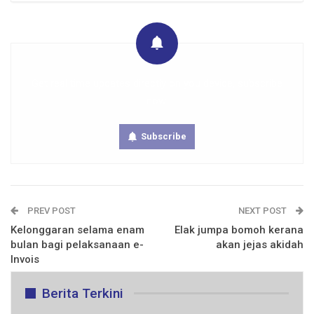
Get real time updates directly on you device, subscribe
now.
Subscribe
PREV POST
NEXT POST
Kelonggaran selama enam
Elak jumpa bomoh kerana
bulan bagi pelaksanaan e-
akan jejas akidah
Invois
Berita Terkini