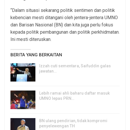
“Dalam situasi sekarang politik sentimen dan politik
kebencian mesti ditangani oleh jentera-jentera UMNO
dan Barisan Nasional (BN) dan kita juga perlu fokus
kepada politik pembangunan dan politik perkhidmatan.
Ini mesti diteruskan.
BERITA YANG BERKAITAN
Izzah cuti sementara, Saifuddin galas
jawatan…
6, Aug 2026
Lebih ramai ahli baharu daftar masuk
UMNO lepas PRN…
6, Aug 2026
BN ulang pendirian, tidak kompromi
penyelewengan TH