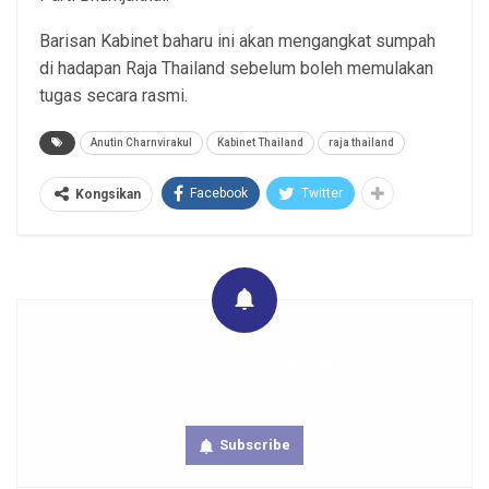
Barisan Kabinet baharu ini akan mengangkat sumpah
di hadapan Raja Thailand sebelum boleh memulakan
tugas secara rasmi.
Anutin Charnvirakul
Kabinet Thailand
raja thailand
Facebook
Twitter
Kongsikan
Get real time updates directly on you device, subscribe
now.
Subscribe