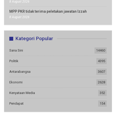
8 August 2026
MPP PKR tidak terima peletakan jawatan Izzah
8 August 2026
Kategori Popular
Sana Sini
14460
Politik
4395
Antarabangsa
3607
Ekonomi
2628
Kenyataan Media
352
Pendapat
154