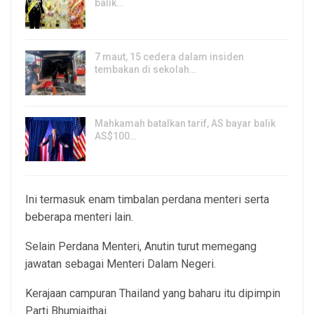
balik…
8, Aug 2026
7 maut, 15 cedera dalam insiden
tembakan di sekolah…
7, Aug 2026
Mahkamah batalkan tarif, AS bayar balik
AS$100…
6, Aug 2026
Ini termasuk enam timbalan perdana menteri serta
beberapa menteri lain.
Selain Perdana Menteri, Anutin turut memegang
jawatan sebagai Menteri Dalam Negeri.
Kerajaan campuran Thailand yang baharu itu dipimpin
Parti Bhumjaithai.