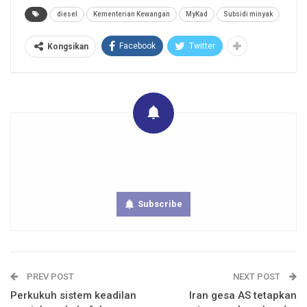
diesel
Kementerian Kewangan
MyKad
Subsidi minyak
Facebook
Twitter
Kongsikan
Get real time updates directly on you device, subscribe
now.
Subscribe
PREV POST
NEXT POST
Perkukuh sistem keadilan
Iran gesa AS tetapkan