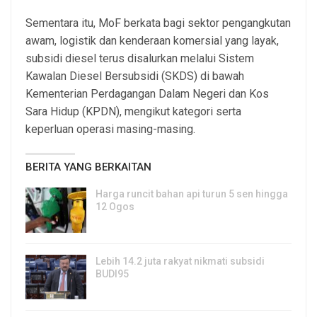
Sementara itu, MoF berkata bagi sektor pengangkutan
awam, logistik dan kenderaan komersial yang layak,
subsidi diesel terus disalurkan melalui Sistem
Kawalan Diesel Bersubsidi (SKDS) di bawah
Kementerian Perdagangan Dalam Negeri dan Kos
Sara Hidup (KPDN), mengikut kategori serta
keperluan operasi masing-masing.
BERITA YANG BERKAITAN
Harga runcit bahan api turun 5 sen hingga
12 Ogos
5, Aug 2026
Lebih 14.2 juta rakyat nikmati subsidi
BUDI95
3, Aug 2026