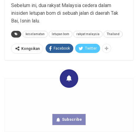
Sebelum ini, dua rakyat Malaysia cedera dalam
inisiden letupan bom di sebuah jalan di daerah Tak
Bai, Isnin lalu.
keselamatan
letupan bom
rakyat malaysia
Thailand
Facebook
Twitter
Kongsikan
Get real time updates directly on you device, subscribe
now.
Subscribe