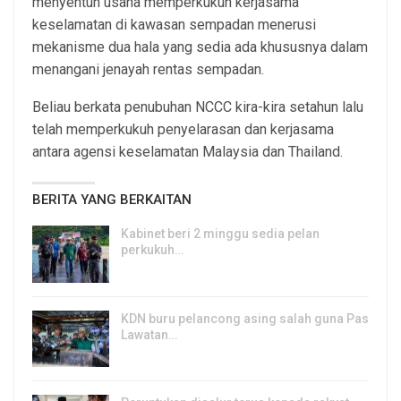
menyentuh usaha memperkukuh kerjasama
keselamatan di kawasan sempadan menerusi
mekanisme dua hala yang sedia ada khususnya dalam
menangani jenayah rentas sempadan.
Beliau berkata penubuhan NCCC kira-kira setahun lalu
telah memperkukuh penyelarasan dan kerjasama
antara agensi keselamatan Malaysia dan Thailand.
BERITA YANG BERKAITAN
Kabinet beri 2 minggu sedia pelan
perkukuh…
7, Aug 2026
KDN buru pelancong asing salah guna Pas
Lawatan…
7, Aug 2026