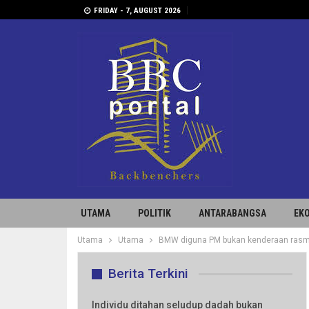
FRIDAY - 7, AUGUST 2026
UTAMA
POLITIK
ANTARABANGSA
EK
Utama
Utama
BMW diguna PM bukan kenderaan rasm
Berita Terkini
Individu ditahan seludup dadah bukan