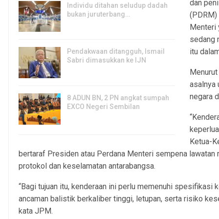
dan peni
Individu ditahan seludup dadah
bukan juruterbang…
(PDRM) 
7, Aug 2026
Menteri 
sedang m
itu dalam
Pendakwaan ditangguh, Ismail
Sabri dimasukkan ke IJN
Menurut 
7, Aug 2026
asalnya 
negara d
8 ADUN BN, 2 PN angkat sumpah
EXCO Negeri Sembilan
“Kender
7, Aug 2026
keperlua
Ketua-K
bertaraf Presiden atau Perdana Menteri sempena lawatan 
protokol dan keselamatan antarabangsa.
“Bagi tujuan itu, kenderaan ini perlu memenuhi spesifikas
ancaman balistik berkaliber tinggi, letupan, serta risiko 
kata JPM.