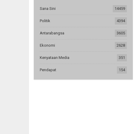
Sana Sini
14459
Politik
4394
Antarabangsa
3605
Ekonomi
2628
Kenyataan Media
351
Pendapat
154