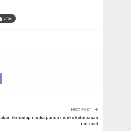
Email
 device, subscribe now.
NEXT POST
dakan terhadap media punca indeks kebebasan
merosot