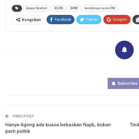
Anwar Ibrahim
BIUPA
BMW
kenderaan rasmi PM
Facebook
Twitter
Google+
Kongsikan
Get real time updates directly on you
Subscribe
PREV POST
Hanya Agong ada kuasa bebaskan Najib, bukan
Tin
parti politik