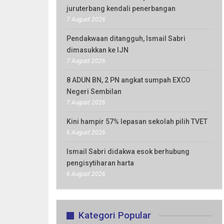
juruterbang kendali penerbangan
7 August 2026
Pendakwaan ditangguh, Ismail Sabri
dimasukkan ke IJN
7 August 2026
8 ADUN BN, 2 PN angkat sumpah EXCO
Negeri Sembilan
7 August 2026
Kini hampir 57% lepasan sekolah pilih TVET
6 August 2026
Ismail Sabri didakwa esok berhubung
pengisytiharan harta
6 August 2026
Kategori Popular