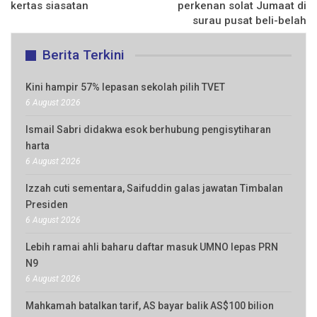
kertas siasatan
perkenan solat Jumaat di
surau pusat beli-belah
Berita Terkini
Kini hampir 57% lepasan sekolah pilih TVET
6 August 2026
Ismail Sabri didakwa esok berhubung pengisytiharan
harta
6 August 2026
Izzah cuti sementara, Saifuddin galas jawatan Timbalan
Presiden
6 August 2026
Lebih ramai ahli baharu daftar masuk UMNO lepas PRN
N9
6 August 2026
Mahkamah batalkan tarif, AS bayar balik AS$100 bilion