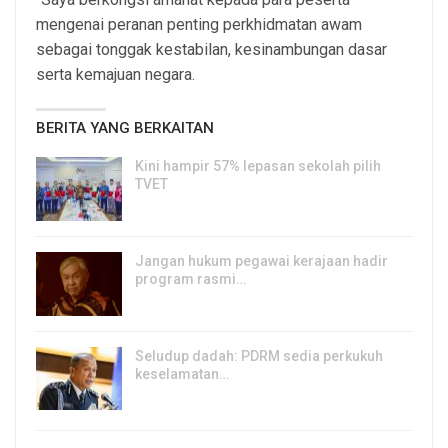
mengenai peranan penting perkhidmatan awam
sebagai tonggak kestabilan, kesinambungan dasar
serta kemajuan negara.
BERITA YANG BERKAITAN
Kini hampir 57% lepasan sekolah pilih
TVET
6, Aug 2026
Jangan hukum pegawai kerajaan hadir
program rasmi…
6, Aug 2026
Seludup dadah: PDRM sedia perkukuh
keselamatan…
5, Aug 2026