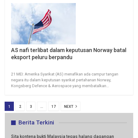
AS nafi terlibat dalam keputusan Norway batal
eksport peluru berpandu
21, May 2026
17
0
21 MEI: Amerika Syarikat (AS) menafikan ada campur tangan
negara itu dalam keputusan syarikat pertahanan Norway,
Kongsberg Defence & Aerospace yang membatalkan
…
1
2
3
…
17
NEXT
Berita Terkini
Sita kontena bukti Malaysia tegas halang dagangan