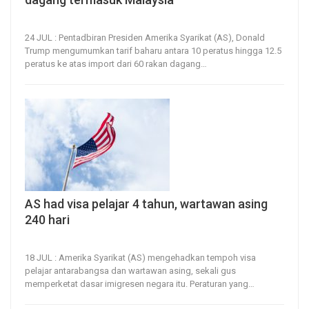
24, Jul 2026
14
0
24 JUL : Pentadbiran Presiden Amerika Syarikat (AS), Donald
Trump mengumumkan tarif baharu antara 10 peratus hingga 12.5
peratus ke atas import dari 60 rakan dagang
…
AS had visa pelajar 4 tahun, wartawan asing
240 hari
18, Jul 2026
16
0
18 JUL : Amerika Syarikat (AS) mengehadkan tempoh visa
pelajar antarabangsa dan wartawan asing, sekali gus
memperketat dasar imigresen negara itu.
Peraturan yang
…