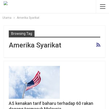
Utama
Amerika Syarikat
Browsing Tag
Amerika Syarikat
AS kenakan tarif baharu terhadap 60 rakan
dagang termasuk Malaysia