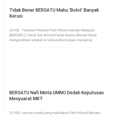
Tidak Benar BERSATU Mahu ‘Bolot’ Banyak
Kerusi
26, Feb 2021
219
0
26 FEB : Timbalan Presiden Parti Pribumi Bersatu Malaysia
(BERSATU), Datuk Seri Ahmad Faizal Azumu Ahmad Faizal
mengesahkan setakat ini tiada perbincangan mengenai
…
BERSATU Nafi Minta UMNO Dedah Keputusan
Mesyuarat MKT
22, Feb 2021
231
0
22 FEB: Laporan media yang mendakwa Parti Pribumi Bersatu