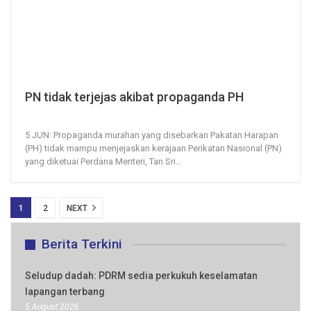
PN tidak terjejas akibat propaganda PH
5, Jun 2020
351
0
5 JUN: Propaganda murahan yang disebarkan Pakatan Harapan
(PH) tidak mampu menjejaskan kerajaan Perikatan Nasional (PN)
yang diketuai Perdana Menteri, Tan Sri
…
1
2
NEXT
Berita Terkini
Seludup dadah: PDRM sedia perkukuh keselamatan
lapangan terbang
5 August 2026