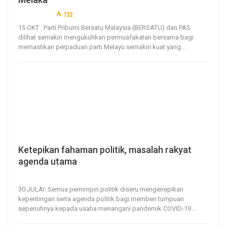
15, Oct 2021
722
0
15 OKT : Parti Pribumi Bersatu Malaysia (BERSATU) dan PAS
dilihat semakin mengukuhkan permuafakatan bersama bagi
memastikan perpaduan parti Melayu semakin kuat yang
…
Ketepikan fahaman politik, masalah rakyat
agenda utama
30, Jul 2021
154
0
30 JULAI: Semua pemimpin politik diseru mengenepikan
kepentingan serta agenda politik bagi memberi tumpuan
sepenuhnya kepada usaha menangani pandemik COVID-19
…