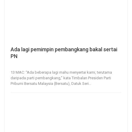
Ada lagi pemimpin pembangkang bakal sertai
PN
13, Mar 2021
66
0
13 MAC: “Ada beberapa lagi mahu menyertai kami, terutama
daripada parti pembangkang,” kata Timbalan Presiden Parti
Pribumi Bersatu Malaysia (Bersatu), Datuk Seri
…