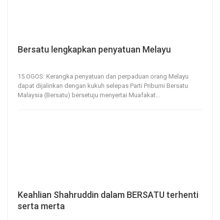
Bersatu lengkapkan penyatuan Melayu
15, Aug 2020
138
0
15 OGOS: Kerangka penyatuan dan perpaduan orang Melayu
dapat dijalinkan dengan kukuh selepas Parti Pribumi Bersatu
Malaysia (Bersatu) bersetuju menyertai Muafakat
…
Keahlian Shahruddin dalam BERSATU terhenti
serta merta