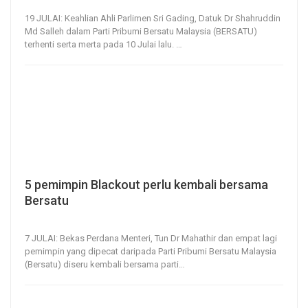
19, Jul 2020
156
0
19 JULAI: Keahlian Ahli Parlimen Sri Gading, Datuk Dr Shahruddin
Md Salleh dalam Parti Pribumi Bersatu Malaysia (BERSATU)
terhenti serta merta pada 10 Julai lalu.
…
5 pemimpin Blackout perlu kembali bersama
Bersatu
7, Jul 2020
468
0
7 JULAI: Bekas Perdana Menteri, Tun Dr Mahathir dan empat lagi
pemimpin yang dipecat daripada Parti Pribumi Bersatu Malaysia
(Bersatu) diseru kembali bersama parti
…