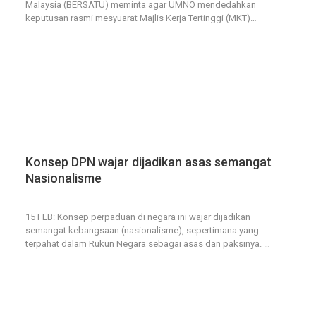
Malaysia (BERSATU) meminta agar UMNO mendedahkan
keputusan rasmi mesyuarat Majlis Kerja Tertinggi (MKT)
…
Konsep DPN wajar dijadikan asas semangat
Nasionalisme
15, Feb 2021
230
0
15 FEB: Konsep perpaduan di negara ini wajar dijadikan
semangat kebangsaan (nasionalisme), sepertimana yang
terpahat dalam Rukun Negara sebagai asas dan paksinya.
…