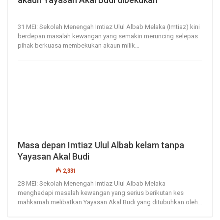
31, May 2020
469
0
31 MEI: Sekolah Menengah Imtiaz Ulul Albab Melaka (Imtiaz) kini
berdepan masalah kewangan yang semakin meruncing selepas
pihak berkuasa membekukan akaun milik
…
Masa depan Imtiaz Ulul Albab kelam tanpa
Yayasan Akal Budi
28, May 2020
2,331
0
28 MEI: Sekolah Menengah Imtiaz Ulul Albab Melaka
menghadapi masalah kewangan yang serius berikutan kes
mahkamah melibatkan Yayasan Akal Budi yang ditubuhkan oleh
…