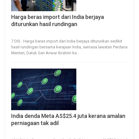
Harga beras import dari India berjaya
diturunkan hasil rundingan
7, Dec 2024
20
0
7 DIS : Harga beras import dari India berjaya diturunkan sedikit
hasil rundingan bersama kerajaan India, semasa lawatan Perdana
Menteri, Datuk Seri Anwar Ibrahim ke
…
India denda Meta AS$25.4 juta kerana amalan
perniagaan tak adil
19, Nov 2024
25
0