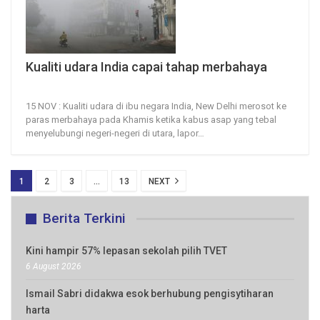
Kualiti udara India capai tahap merbahaya
15, Nov 2024
24
0
15 NOV : Kualiti udara di ibu negara India, New Delhi merosot ke
paras merbahaya pada Khamis ketika kabus asap yang tebal
menyelubungi negeri-negeri di utara, lapor
…
1
2
3
…
13
NEXT
Berita Terkini
Kini hampir 57% lepasan sekolah pilih TVET
6 August 2026
Ismail Sabri didakwa esok berhubung pengisytiharan
harta