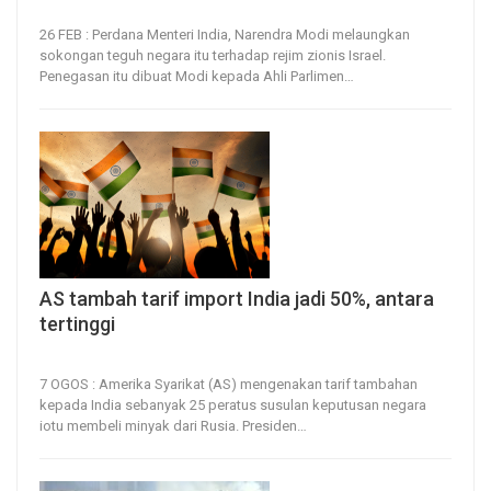
26, Feb 2026
21
0
26 FEB : Perdana Menteri India, Narendra Modi melaungkan
sokongan teguh negara itu terhadap rejim zionis Israel.
Penegasan itu dibuat Modi kepada Ahli Parlimen
…
AS tambah tarif import India jadi 50%, antara
tertinggi
7, Aug 2025
12
0
7 OGOS : Amerika Syarikat (AS) mengenakan tarif tambahan
kepada India sebanyak 25 peratus susulan keputusan negara
iotu membeli minyak dari Rusia.
Presiden
…