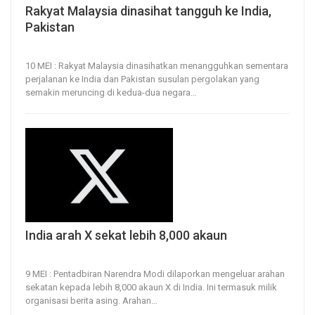
Rakyat Malaysia dinasihat tangguh ke India,
Pakistan
10, May 2025
31
0
10 MEI : Rakyat Malaysia dinasihatkan menangguhkan sementara
perjalanan ke India dan Pakistan susulan pergolakan yang
semakin meruncing di kedua-dua negara
…
India arah X sekat lebih 8,000 akaun
9, May 2025
27
0
9 MEI : Pentadbiran Narendra Modi dilaporkan mengeluar arahan
sekatan kepada lebih 8,000 akaun X di India.
Ini termasuk milik
organisasi berita asing.
Arahan
…