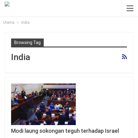
Utama
India
Browsing Tag
India
Modi laung sokongan teguh terhadap Israel