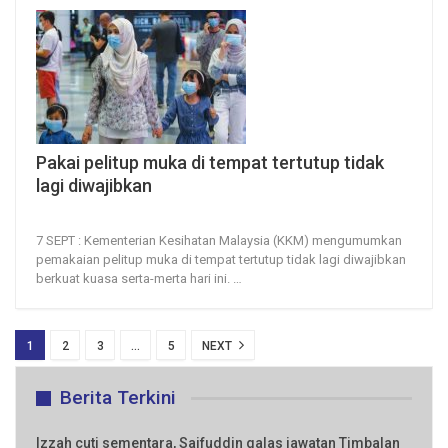
Pakai pelitup muka di tempat tertutup tidak
lagi diwajibkan
7, Sep 2022
80
0
7 SEPT : Kementerian Kesihatan Malaysia (KKM) mengumumkan
pemakaian pelitup muka di tempat tertutup tidak lagi diwajibkan
berkuat kuasa serta-merta hari ini.
…
1
2
3
…
5
NEXT
Berita Terkini
Izzah cuti sementara, Saifuddin galas jawatan Timbalan