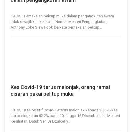
19, Dec 2023
56
0
19 DIS : Pemakaian pelitup muka dalam pengangkutan awam
tidak diwajibkan ketika ini.Namun Menteri Pengangkutan,
Anthony Loke Siew Fook berkata pemakaian pelitup
…
Kes Covid-19 terus melonjak, orang ramai
disaran pakai pelitup muka
18, Dec 2023
42
0
18 DIS : Kes positif Covid-19 terus melonjak kepada 20,696 kes
atu peningkatan 62.2% pada 10 hingga 16 Disember lalu.
Menteri
Kesihatan, Datuk Seri Dr Dzulkefly
…