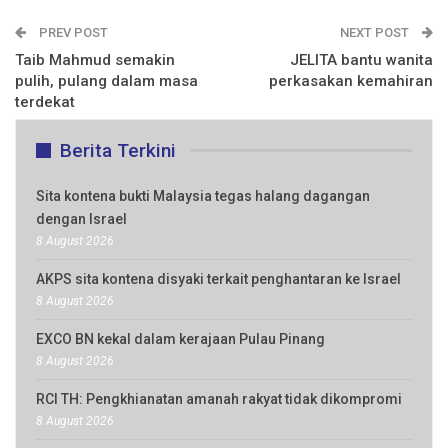
PREV POST
NEXT POST
Taib Mahmud semakin
JELITA bantu wanita
pulih, pulang dalam masa
perkasakan kemahiran
terdekat
Berita Terkini
Sita kontena bukti Malaysia tegas halang dagangan
dengan Israel
8 August 2026
AKPS sita kontena disyaki terkait penghantaran ke Israel
8 August 2026
EXCO BN kekal dalam kerajaan Pulau Pinang
8 August 2026
RCI TH: Pengkhianatan amanah rakyat tidak dikompromi
8 August 2026