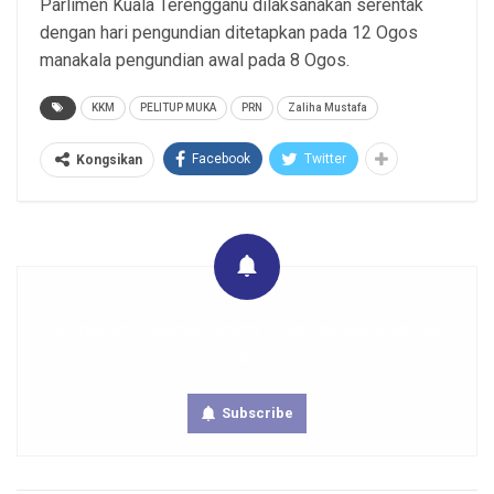
Parlimen Kuala Terengganu dilaksanakan serentak
dengan hari pengundian ditetapkan pada 12 Ogos
manakala pengundian awal pada 8 Ogos.
KKM
PELITUP MUKA
PRN
Zaliha Mustafa
Facebook
Twitter
Kongsikan
Get real time updates directly on you device, subscribe
now.
Subscribe