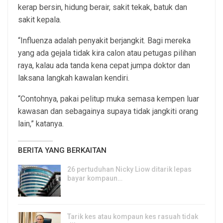
kerap bersin, hidung berair, sakit tekak, batuk dan
sakit kepala.
“Influenza adalah penyakit berjangkit. Bagi mereka
yang ada gejala tidak kira calon atau petugas pilihan
raya, kalau ada tanda kena cepat jumpa doktor dan
laksana langkah kawalan kendiri.
“Contohnya, pakai pelitup muka semasa kempen luar
kawasan dan sebagainya supaya tidak jangkiti orang
lain,” katanya.
BERITA YANG BERKAITAN
26 pertuduhan Nicky Liow ditarik lepas
bayar kompaun…
7, Aug 2026
Tarik kes atau kompaun kes rasuah tidak