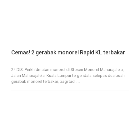
Cemas! 2 gerabak monorel Rapid KL terbakar
24, Dec 2020
272
0
24 DIS: Perkhidmatan monorel di Stesen Monorel Maharajalela,
Jalan Maharajalela, Kuala Lumpur tergendala selepas dua buah
gerabak monorel terbakar, pagi tadi.
…