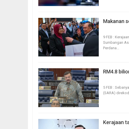
Makanan se
9, Feb 2026
2
9 FEB : Kerajaa
Sumbangan Asa
Perdana
…
RM4.8 bili
5, Feb 2026
2
5 FEB : Sebany
(SARA) direko
Kerajaan ta