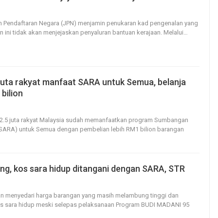
23
0
an Pendaftaran Negara (JPN) menjamin penukaran kad pengenalan yang
 ini tidak akan menjejaskan penyaluran bantuan kerajaan.
Melalui
…
 juta rakyat manfaat SARA untuk Semua, belanja
bilion
18
0
12.5 juta rakyat Malaysia sudah memanfaatkan program Sumbangan
ARA) untuk Semua dengan pembelian lebih RM1 bilion barangan
ng, kos sara hidup ditangani dengan SARA, STR
25
0
aan menyedari harga barangan yang masih melambung tinggi dan
s sara hidup meski selepas pelaksanaan Program BUDI MADANI 95