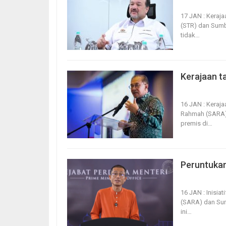
17, Jan 2026
17 JAN : Keraj
(STR) dan Sum
tidak
…
Kerajaan ta
16, Jan 2026
16 JAN : Kera
Rahmah (SARA) 
premis di
…
Peruntukan
16, Jan 2026
16 JAN : Inisi
(SARA) dan Sum
ini
…