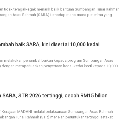
39
0
aan tidak teragak-agak menarik balik bantuan Sumbangan Tunai Rahmah
bangan Asas Rahmah (SARA) terhadap mana-mana penerima yang
mbah baik SARA, kini disertai 10,000 kedai
31
0
jaan melakukan penambahbaikan kepada program Sumbangan Asas
dengan memperluaskan penyertaan kedai-kedai kecil kepada 10,000
 SARA, STR 2026 tertinggi, cecah RM15 bilion
32
0
atif Kerajaan MADANI melalui pelaksanaan Sumbangan Asas Rahmah
bangan Tunai Rahmah (STR) menelan peruntukan tertinggi setakat