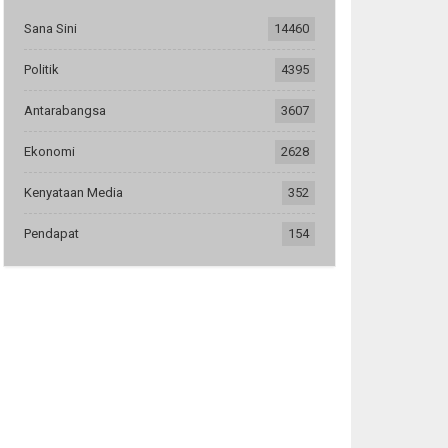
Sana Sini
14460
Politik
4395
Antarabangsa
3607
Ekonomi
2628
Kenyataan Media
352
Pendapat
154