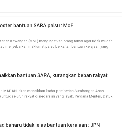
ster bantuan SARA palsu : MoF
10
0
erian Kewangan (MoF) mengingatkan orang ramai agar tidak mudah
au menyebarkan maklumat palsu berkaitan bantuan kerajaan yang
aikkan bantuan SARA, kurangkan beban rakyat
22
0
jaan MADANI akan menaikkan kadar pemberian Sumbangan Asas
ntuk seluruh rakyat di negara ini yang layak.
Perdana Menteri, Datuk
d baharu tidak jejas bantuan kerajaan : JPN