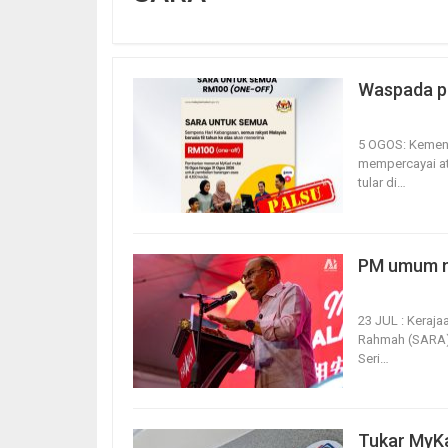
Waspada po
5, Aug 2026
5 OGOS: Kement
mempercayai at
tular di
…
PM umum n
23, Jul 2026
23 JUL : Kera
Rahmah (SARA) u
Seri
…
Tukar MyKa