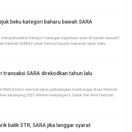
juk beku kategori baharu bawah SARA
1
0
n memperluaskan kategori barangan keperluan asas di bawah iniasiatif
s Rahmah (SARA) Untuk Semua kepada makanan sejuk beku.
on transaksi SARA direkodkan tahun lalu
6
0
ak RM4.8 bilion nilai transaksi perbelanjaan Sumbangan Asas Rahmah
dkan sepanjang 2025.
Menteri Kewangan II, Datuk Seri Amir Hamzah
…
rik balik STR, SARA jika langgar syarat