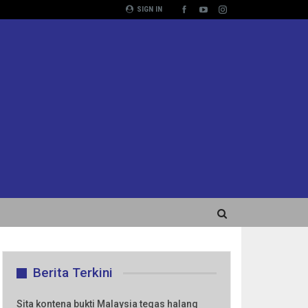
SIGN IN
Berita Terkini
Sita kontena bukti Malaysia tegas halang