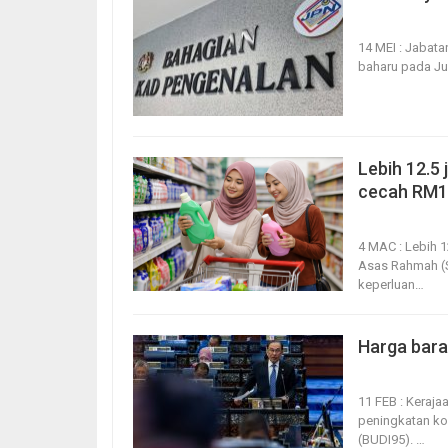
14, May 2026
14 MEI : Jabat
baharu pada Jun
Lebih 12.5
cecah RM1 
4, Mar 2026
4 MAC : Lebih 
Asas Rahmah (S
keperluan
…
Harga bara
11, Feb 2026
11 FEB : Keraj
peningkatan ko
(BUDI95).
…